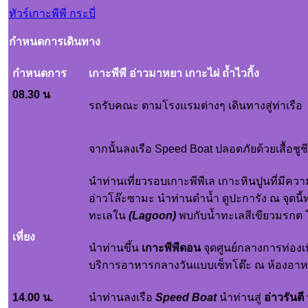
ทัวร์เกาะพีพี กระบี่
กำหนดการเดินทาง
ก
ำหนดการ
เกาะพีพี อ่าวมาหยา เกาะไผ่ ถ้ำไวกิ้ง
08.30 น
รถรับคณะ ตามโรงแรมต่างๆ เดินทางสู่ท่าเรือ
จากนั้นลงเรือ Speed Boat ปลอดภัยด้วยเสื้อชูชี
นำท่านเที่ยวรอบเกาะพีพีเล เกาะหินปูนที่มีค
อ่าวโล๊ะซามะ นำท่านดำน้ำ ดูปะการัง ณ จุ
ทะเลใน
(Lagoon)
พบกับน้ำทะเลสีเขียวมรกต 
เที่ยง
นำท่านขึ้น
เกาะพีพีดอน
จุดศูนย์กลางการท่องเท
บริการอาหารกลางวันแบบเซ็ทโต๊ะ ณ ห้องอาหารพี
14.00 น.
นำท่านลงเรือ
Speed Boat
นำท่านสู่
อ่าวรันตี