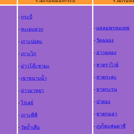
รวมเรื่องเมืองกระบี่
รวมเรื่องเ
-
กระบี่
-
แหลมพรหมเทพ
-
ทะเลแหวก
-
วัดฉลอง
-
เกาะปอดะ
-
อ่าวฉลอง
-
เกาะไก่
-
หาดราไวย์
-
อ่าวโล๊ะซามะ
-
หาดกะตะ
-
เขาขนาบน้ำ
-
หาดกะรน
-
อ่าวมาหยา
-
ป่าตอง
-
ไร่เลย์
-
หาดกมลา
-
เกาะพีพี
-
ภูเก็ตแฟนตาซี
-
วัดถ้ำเสือ