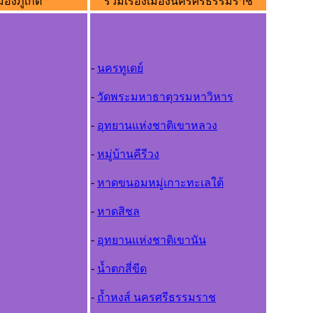
มืองภูเก็ต
รวมเรื่องเมืองนครศรีธรรมราช
-
นครทูเดย์
-
วัดพระมหาธาตุวรมหาวิหาร
-
อุทยานแห่งชาติเขาหลวง
-
หมู่บ้านคีรีวง
-
หาดขนอมหมู่เกาะทะเลใต้
-
หาดสิชล
-
อุทยานแห่งชาติเขานัน
-
น้ำตกสี่ขีด
-
ถ้ำหงส์ นครศรีธรรมราช