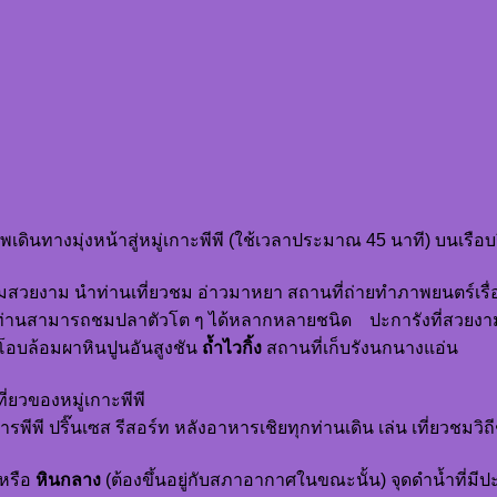
พเดินทางมุ่งหน้าสู่หมู่เกาะพีพี (ใช้เวลาประมาณ 45 นาที) บนเรือบร
วามสวยงาม นำท่านเที่ยวชม อ่าวมาหยา สถานที่ถ่ายทำภาพยนตร์เรื
ดนี้ท่านสามารถชมปลาตัวโต ๆ ได้หลากหลายชนิด ปะการังที่สวย
โอบล้อมผาหินปูนอันสูงชัน
ถ้ำไวกิ้ง
สถานที่เก็บรังนกนางแอ่น
ี่ยวของหมู่เกาะพีพี
พี ปริ๊นเซส รีสอร์ท หลังอาหารเชิยทุกท่านเดิน เล่น เที่ยวชมวิถ
หรือ
หินกลาง
(ต้องขึ้นอยู่กับสภาอากาศในขณะนั้น) จุดดำน้ำที่มี