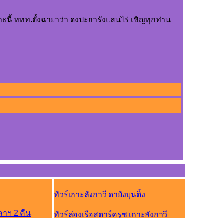
ะนี้ ททท.ตั้งฉายาว่า ดงปะการังแสนไร่ เชิญทุกท่าน
ทัวร์เกาะลังกาวี ดายังบุนติ้ง
วลาฯ 2 คืน
ทัวร์ล่องเรือสตาร์ครูซ เกาะลังกาวี