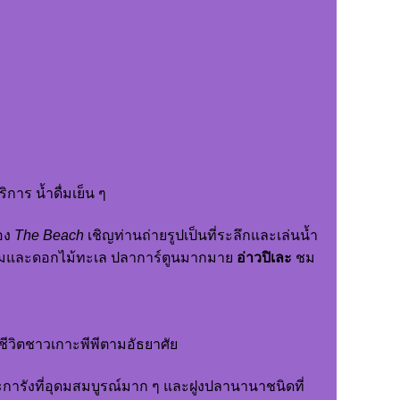
ิการ น้ำดื่มเย็น ๆ
่อง
The Beach
เชิญท่านถ่ายรูปเป็นที่ระลึกและเล่นน้ำ
งามและดอกไม้ทะเล ปลาการ์ตูนมากมาย
อ่าวปิเละ
ชม
ีชีวิตชาวเกาะพีพีตามอัธยาศัย
ปะการังที่อุดมสมบูรณ์มาก ๆ และฝูงปลานานาชนิดที่