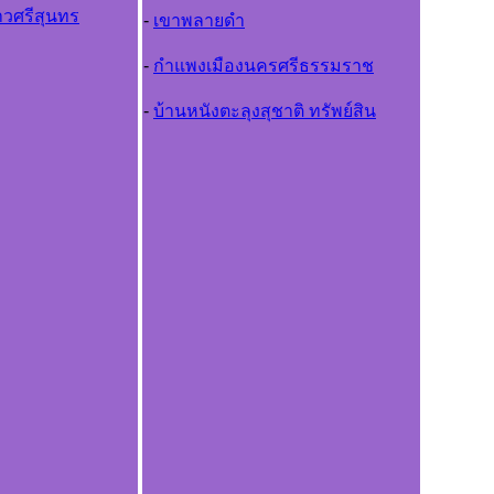
้าวศรีสุนทร
-
เขาพลายดำ
-
กำแพงเมืองนครศรีธรรมราช
-
บ้านหนังตะลุงสุชาติ ทรัพย์สิน