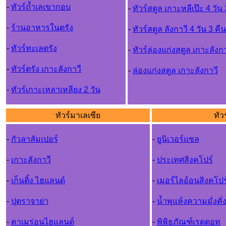
-
ทัวร์ถ้ำเลเขากอบ
-
ทัวร์สตูล เกาะหลีเป๊ะ 4 วัน 
-
ร้านอาหารในตรัง
-
ทัวร์สตูล ลังกาวี 4 วัน 3 คืน
-
ทัวร์ทะเลตรัง
-
ทัวร์ล่องแก่งสตูล เกาะลังกา
-
ทัวร์ตรัง เกาะลังกาวี
-
ล่องแก่งสตูล เกาะลังกาวี
-
ทัวร์เกาะเหลาเหลียง 2 วัน
ทัวร์มาเลเซีย
ทัว
-
กัวลาลัมเปอร์
-
ยูนิเวอร์แซล
-
เกาะลังกาวี
-
ประเทศสิงคโปร์
-
เก็นติ้ง ไฮแลนด์
-
เมอร์ไลอ้อนสิงคโปร
-
ปุตราจาย่า
-
น้ำพุแห้งความมั่งคั่
-
คาเมร่อนไฮแลนด์
-
พิพิธภัณฑ์เรดดอท