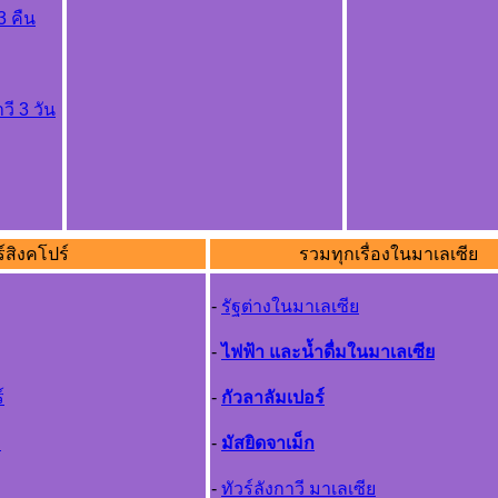
3 คืน
วี 3 วัน
ร์สิงคโปร์
รวมทุกเรื่องในมาเลเซีย
-
รัฐต่างในมาเลเซีย
-
ไฟฟ้า และน้ำดื่มในมาเลเซีย
์
-
กัวลาลัมเปอร์
ง
-
มัสยิดจาเม็ก
-
ทัวร์ลังกาวี มาเลเซีย