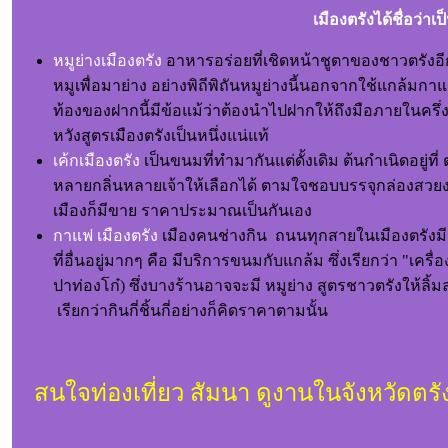
เมืองตรังได้ชื่อว่า
หมูย่างเมืองตรัง
อาหารอร่อยที่เชิดหน้าชูตาของชาวตรังอีกอ
หมูเพื่อมาย่าง อย่างพิถีพิถันหมูย่างนี้นอกจากใช้แกล้มก
ท้องของฝากนี้มีข้อแม้ว่าต้องนำไปฝากให้ถึงมือภายในครึ่ง
หวังสูตรเมืองตรังเป็นหนึ่งแน่แท้
เค้กเมืองตรัง
เป็นขนมที่ทำมากันแต่ดั้งเดิม ต้นกำเนิดอยู่ท
หลายกลิ่นหลายเจ้าให้เลือกได้ ตามใจชอบบรรจุกล่องสวยงา
เมืองก็มีขาย ราคาประมาณเป็นกันเอง
กาแฟ เมืองตรัง
เมืองคนช่างกิน ถนนทุกสายในเมืองตรังมีร้
ที่อื่นอยู่มากๆ คือ มีบริการขนมกับแกล้ม ซึ่งเรียกว่า "เค
ปาท่องโก๋) ซึ่งบางร้านอาจจะมี หมูย่าง สูตรชาวตรังให้ลิ้
เรียกว่ากินกี่ชิ้นกี่อย่างก็คิดราคาตามนั้น
สนใจท่องเที่ยว สัมนา ดูงานในจังหวัดต