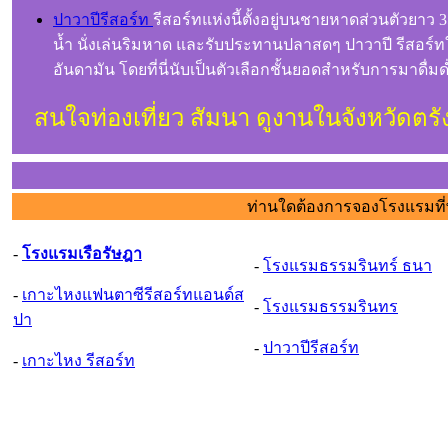
ปาวาปีรีสอร์ท
รีสอร์ทแห่งนี้ตั้งอยู่บนชายหาดส่วนตัวยา
น้ำ นั่งเล่นริมหาด และรับประทานปลาสดๆ ปาวาปี รีสอร์ทใ
อันดามัน โดยที่นี่นับเป็นตัวเลือกชั้นยอดสำหรับการมาด
สนใจท่องเที่ยว สัมนา ดูงานในจังหวัดต
ท่านใดต้องการจองโรงแรมที่พัก
-
โรงแรมเรือรัษฎา
-
โรงแรมธรรมรินทร์ ธนา
-
เกาะไหงแฟนตาซีรีสอร์ทแอนด์ส
-
โรงแรมธรรมรินทร
ปา
-
ปาวาปีรีสอร์ท
-
เกาะไหง รีสอร์ท