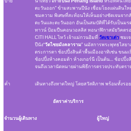
บ่าย
นำเที่ยว
เกาะปีนัง Penang Island
หรือที่คนไทย
ตะวันออก” ข้ามสะพานปีนัง เชื่อมโยงแผ่นดินให
ชมความ พิเศษที่สะท้อนให้เห็นอย่างชัดเจนจา
ตะวันและตะวันออก อันเป็นสมบัติที่ได้รับเป็น
ทาวน์ ป้อมปืนคอนวอลลิส หอนาฬิกาสมัยวิคตรอเรี
CITI HALL ไหว้ เจ้าแม่กวนอิมที่
วัดเขาเต่า
ชมเจด
ปีนัง“
วัดไชยมังคลาราม
” นมัสการพระพุทธไสยา
ตระการตา ช้อปปิ้งสินค้าพื้นเมืองอาทิเช่น ขนมเปี
ช้อปปิ้งห้างคอมต้า ห้างเกอร์นี เป็นต้น... ช้อปปิ้
จนถึงเวลานัดหมายผ่านพิธีการตรวจประทับตราห
ค่ำ
เดินทางถึงหาดใหญ่ โดยสวัสดิภาพ พร้อมทั้งรอย
อัตราค่าบริการ
จำนวนผู้เดินทาง
ผู้ใหญ่