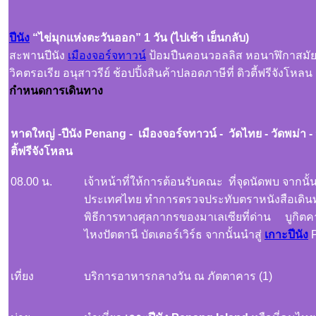
ปีนัง
“ไข่มุกแห่งตะวันออก” 1 วัน (ไปเช้า เย็นกลับ)
สะพานปีนัง
เมืองจอร์จทาวน์
ป้อมปืนคอนวอลลิส หอนาฬิกาสมั
วิคตรอเรีย อนุสาวรีย์ ช้อปปิ้งสินค้าปลอดภาษีที่ ดิวตี้ฟรีจังโหลน
กำหนดการเดินทาง
หาดใหญ่
-ปีนัง Penang - เมืองจอร์จทาวน์ -
วัดไทย - วัดพม่า - 
ติ้ฟรีจังโหลน
08.00 น.
เจ้าหน้าที่ให้การต้อนรับคณะ ที่จุดนัดพบ จากนั
ประเทศไทย ทำการตรวจประทับตราหนังสือเดินท
พิธีการทางศุลกากรของมาเลเซียที่ด่าน บูกิตคาย
ไหงปัตตานี บัตเตอร์เวิร์ธ จากนั้นนำสู่
เกาะปีนัง
P
เที่ยง
บริการอาหารกลางวัน ณ ภัตตาคาร (1)