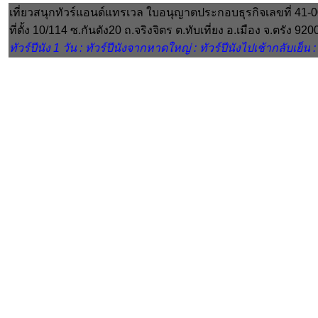
เที่ยวสนุกทัวร์แอนด์แทรเวล ใบอนุญาตประกอบธุรกิจเลขที่ 41-
ที่ตั้ง 10/114 ซ.กันตัง20 ถ.จริงจิตร ต.ทับเที่ยง อ.เมือง จ.ตร
ทัวร์ปีนัง 1 วัน : ทัวร์ปีนังจากหาดใหญ่ : ทัวร์ปีนังไปเช้ากลับเย็น 