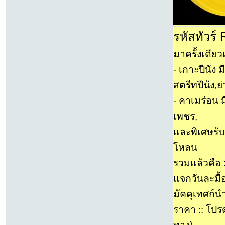
รหัสทัวร์
มาครั้งเดียว
- เกาะปีนัง 
สตรีทปีนัง,
- คาเมร่อน
เพชร,
และพิเศษรับ
โหลน
รวมแล้วคือ :
แจกวันละมื้
มัคคุเทศก์น
ราคา :: โปรด