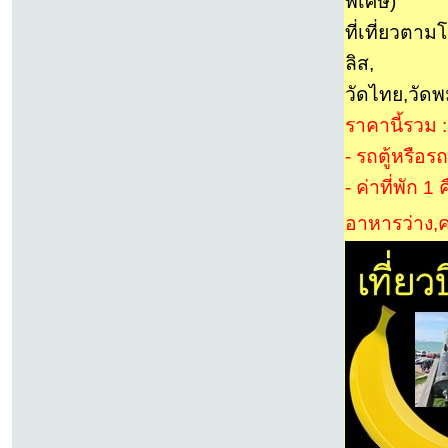
พิเศษ)
ที่เที่ยวตา
ลิส,
วัดไทย,วัดพม
ราคานี้รวม :
- รถตู้หรือ
- ค่าที่พัก 1
อาหารว่าง,ค