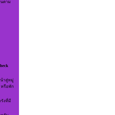
่อนตาม
heck
าสู่หมู่
 หรือพัก
งที่มี