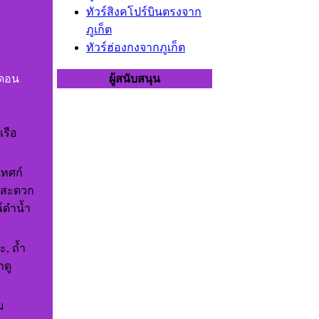
ทัวร์สิงคโปร์บินตรงจาก
ภูเก็ต
ทัวร์ฮ่องกงจากภูเก็ต
ีดอน
ผู้สนับสนุน
เรือ
เทศก์
มสะดวก
์ดำน้ำ
, ถ้ำ
ำดู
ม