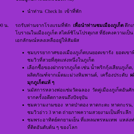
นำท่าน Check In เข้าที่พัก
00 น.
รถรับท่านจากโรงแรมที่พัก
เพื่อนำท่านชมเมืองภูเก็ต
ตึกเก
โบราณในเมืองภูเก็ต สไตล์ชิโนโปรตุเกส ที่ยังคงความเป็น
เอกลักษณ์หลงเหลืออยู่ให้สัมผัส
ชมบรรยากาศของเมืองภูเก็ตบนยอดเขารัง ยอดเขาที่
ชมวิวที่สวยที่สุดแห่งหนึ่งในภูเก็ต
เลือกซื้อของฝากจากภูเก็ต เช่น น้ำพริกกุ้งเสียบภูเก็ต,
ผลิตภัณฑ์จากเม็ดมะม่วงหิมพานต์, เครื่องประดับ
ผ
มุกภูเก็ตแท้ ๆ
นมัสการหลวงพ่อแช่มวัดฉลอง วัดคู่เมืองภูเก็ตอันศักดิ
จากครั้งอดีตกาลจนถึงปัจจุบัน
ชมความงามของ หาดป่าตอง หาดกะตะ หาดกะรน, 
ชมวิวอ่าว 3 หาด ถ่ายภาพความสวยงามเป็นที่ระลึก
ชมพระอาทิตย์ตกยามเย็น ที่แหลมพรหมเทพ แหล่งท่อ
ที่ติดอันดับต้น ๆ ของโลก