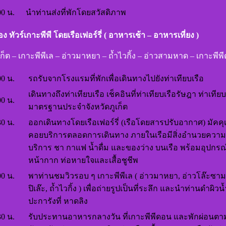
00 น.
นำท่านส่งที่พักโดยสวัสดิภาพ
สอง ทัวร์เกาะพีพี โดยเรือเฟอร์รี่ ( อาหารเช้า – อาหารเที่ยง )
ูเก็ต – เกาะพีพีเล – อ่าวมาหยา – ถ้ำไวกิ้ง – อ่าวสามหาด – เกาะพีพ
00 น.
รถรับจากโรงแรมที่พักเพื่อเดินทางไปยังท่าเทียบเรือ
เดินทางถึงท่าเทียบเรือ เช็คอินที่ท่าเทียบเรือรัษฎา ท่าเทียบ
00 น.
มาตรฐานประจำจังหวัดภูเก็ต
30 น.
ออกเดินทางโดยเรือเฟอร์รี่ (เรือโดยสารปรับอากาศ) มัคคุ
คอยบริการตลอดการเดินทาง ภายในเรือมีสิ่งอำนวยควา
บริการ ชา กาแฟ น้ำดื่ม และของว่าง บนเรือ พร้อมอุปกรณ
หน้ากาก ท่อหายใจและเสื้อชูชีพ
00 น.
พาท่านชมวิวรอบ ๆ เกาะพีพีเล ( อ่าวมาหยา, อ่าวโล๊ะซามะ
ปิเล๊ะ, ถ้ำไวกิ้ง ) เพื่อถ่ายรูปเป็นที่ระลึก และนำท่านดำผิวน้
ปะการังที่ หาดลิง
30 น.
รับประทานอาหารกลางวัน ที่เกาะพีพีดอน และพักผ่อนตา