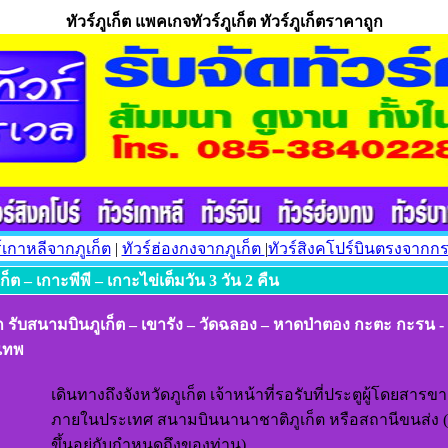
ทัวร์ภูเก็ต แพคเกจทัวร์ภูเก็ต ทัวร์ภูเก็ตราคาถูก
ร์เกาหลีจากภูเก็ต
|
ทัวร์ฮ่องกงจากภูเก็ต
|
ทัวร์สิงคโปร์บินตรงจากกระ
เก็ต – เกาะพีพี – เกาะไข่เต็มวัน 3 วัน 2 คืน
ก รับสนามบินภูเก็ต – เขารัง – วัดฉลอง – หาดป่าตอง กะตะ กะรน 
เทพ
า
เดินทางถึงจังหวัดภูเก็ต เจ้าหน้าที่รอรับที่ประตูผู้โดยสารขา
ภายในประเทศ สนามบินนานาชาติภูเก็ต หรือสถานีขนส่ง (
ขึ้นอยู่กับกำหนดถึงของท่าน)