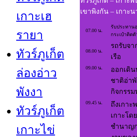
ทัวร์ภูเก็ต – เกาะพ
เขาพิงกัน – เกาะ
เกาะเฮ
รับประทานอา
07.00 น.
รายา
กระเป๋าติดต
รถรับจาก
ทัวร์ภูเก็ต
08.00 น.
เรือ
09.00 น.
ออกเดินท
ล่องอ่าว
ชาติอ่า
พังงา
กิจกรรม
09.45 น.
ถึงเกาะ
ทัวร์ภูเก็ต
เกาะโดยร
ชำนาญก
เกาะไข่