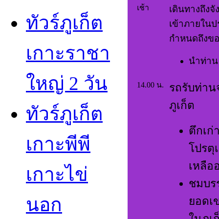
เช้า
เดินทางถึงจัง
ทัวร์ภูเก็ต
เข้าภายในประ
กำหนดถึงขอ
เกาะราชา
นำท่าน 
ใหญ่ 2 วัน
14.00 น.
รถรับท่าน
ภูเก็ต
ทัวร์ภูเก็ต
ตึกเก
เกาะพีพี
โปรตุ
เหลืออ
เกาะไข่
ชมบรร
นอก
ยอดเขา
ในภูเก