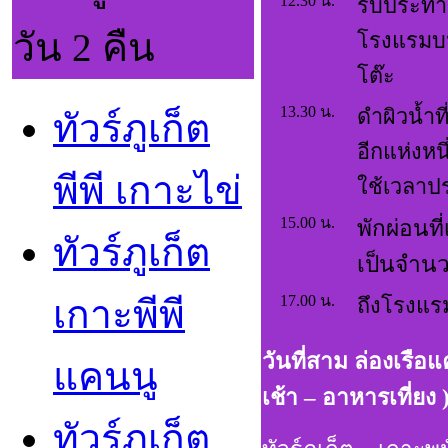
12.30 น.
รับประท
วัน 2 คืน
โรงแรมบน
โต๊ะ
13.30 น.
ดำผิวน้ำท
ทัวร์ภูเก็ต
อีกแห่งห
พีพี เกาะไข่
ใช้เวลาป
15.00 น.
พักผ่อนที
ทัวร์ภูเก็ต
เป็นจำน
17.00 น.
เกาะพีพี
ถึงโรงแรม
วันที่สาม ล่องเรือ
แคนน
เช้า – อาหารเที่ยง 
ทัวร์ภูเก็ต