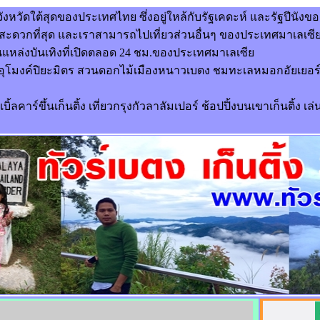
นจังหวัดใต้สุดของประเทศไทย ซึ่งอยู่ใหล้กับรัฐเคดะห์ และรัฐปีน
สะดวกที่สุด และเราสามารถไปเที่ยวส่วนอื่นๆ ของประเทศมาเลเซียได้
ป็นแหล่งบันเทิงที่เปิดตลอด 24 ชม.ของประเทศมาเลเซีย
อุโมงค์ปิยะมิตร สวนดอกไม้เมืองหนาวเบตง ชมทะเลหมอกอัยเยอร์เว
เบิ้ลคาร์ขึ้นเก็นติ้ง เที่ยวกรุงกัวลาลัมเปอร์ ช้อปปิ้งบนเขาเก็นติ้ง เล่