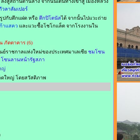
ลงสู่สถานีด้านล่าง จากนั้นเดินทางเข้าสู่ เมืองหลวง
กัวลาลัมเปอร์
ยรูปกับตึกแฝด หรือ
ตึกปิโตนัส
ได้ จากนั้นไปแวะถ่าย
ก้าแสคว
และแวะซื้อโชโกแล็ต จากโรงงานใน
 ภัตตาคาร (6)
ูนย์ราชกาลแห่งใหม่ของประเทศมาเลเซีย
ชมโซน
ู โซนลานหน้ารัฐสภา
ญ่
หาดใหญ่ โดยสวัสดิภาพ
ง