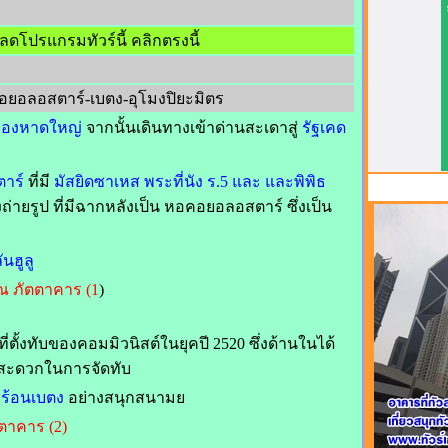
ดโปรแกรมทัวร์นี้ คลิกตรงนี้
ยอลอสตาร์-เบตง-อุโมงปิยะมิตร
มืองหาดใหญ่
จากนั้นเดินทางเข้าด่านสะเดาสู่
รัฐเคด
ตาร์
ที่มี
มัสยิดซาเหส พระที่นัง ร.5 และ และพิพิธ
งถ่ายรูป ที่มีฉากหลังเป็น หอคอยอลอสตาร์ ซึ่งเป็น
นฮูลู
 ภัตตาคาร (1
)
็นที่ตั้งทับของคอมมิวนิสต์ในยุคปี 2520 ซึ่งด้านในได้
ามสะดวกในการจัดทับ
พุร้อนเบตง
อย่างสนุกสนามย
ตาคาร (2)