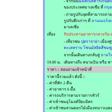
- จากนั้น
นั่งเคเบิ้ลคาร์เก็นติ้ง
ของประเทศมาเลเซีย ที่
กรุง
- ถ่ายรูปกับจุดที่สามารถถ่า
รูปกับตึกเก่าๆ ที่
ลานเมอร์เด
มาเลเซีย
เที่ยง
รับประทานอาหารกลางวัน ณ
- เที่ยวชม
ปุตราจาย่า
เมืองศ
ทะเลทราบ โซนมัสยิดสีชมพ
จากนั้นเดินทางกลับสู่
หาดให
19.00 น.
เดินทางถึง สนามบิน หรือ 
ราคา :: สอบถามเจ้าหน้าที่
ราคานี้รวมแล้ว ดังนี้ ::
- ค่าที่พัก 2 คืน
- ค่าอาหาร 6 มื้อ
- ค่ารถบริการตามรายการทัวร์
- ค่าเข้าชมอุโมงค์ปิยะมิตร
- ค่าเข้าชมสวนดอกไม้เมืองหนาวเบต