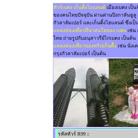
ทัวร์เบตง เก็นติ้งไอแลนด์
เมืองเบตง เป็
ของคนไทยปัจจุบัน ผ่านด่านปิงกาลันฮูลู 
กัวลาลัมเปอร์ และเก็นติ้งไฮแลนด์ ซึ่งเ
แหล่งท่องเที่ยวที่น่าสนใจของ เบตง
เช่น 
ไทย ถ่ายรูปกับอนุสาวรีย์ไก่เบตง เป็นต้น
แหล่งท่องเที่ยวของทริปเก็นตื้ง
เช่น นั่งเค
กรุงกัวลาลัมเปอร์ เป็นต้น
รหัสทัวร์ R99 ::