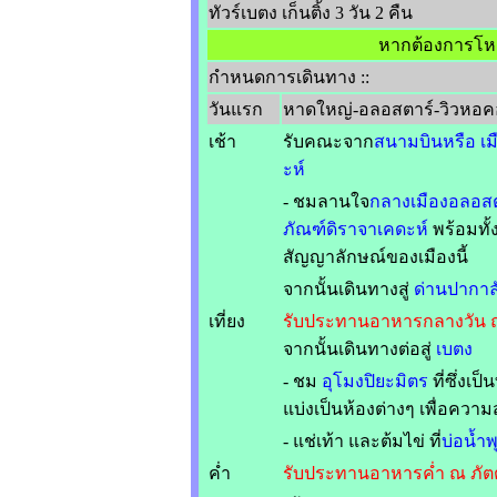
ทัวร์เบตง เก็นติ้ง 3 วัน 2 คืน
หากต้องการโหล
กำหนดการเดินทาง ::
วันแรก
หาดใหญ่-อลอสตาร์-วิวหอคอ
เช้า
รับคณะจาก
สนามบินหรือ เ
ะห์
- ชมลานใจ
กลางเมืองอลอส
ภัณฑ์ดิราจาเคดะห์
พร้อมทั้
สัญญาลักษณ์ของเมืองนี้
จากนั้นเดินทางสู่
ด่านปากาลั
เที่ยง
รับประทานอาหารกลางวัน ณ
จากนั้นเดินทางต่อสู่
เบตง
- ชม
อุโมงปิยะมิตร
ที่ซึ่งเป
แบ่งเป็นห้องต่างๆ เพื่อคว
- แช่เท้า และต้มไข่ ที่
บ่อน้ำ
ค่ำ
รับประทานอาหารค่ำ ณ ภัต