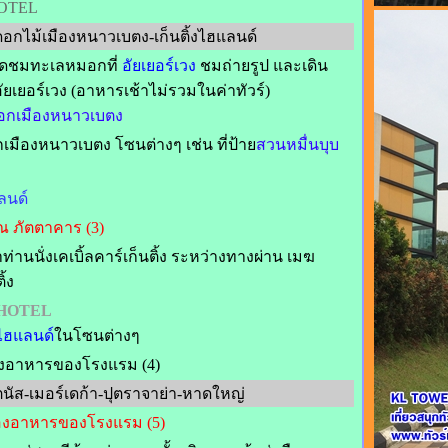
OTEL
อกไม้เมืองหนาวเบตง-เก็นติ้งไฮแลนด์
จุดชมทะเลหมอกที่
อัยเยอร์เวง
ชมถ่ายรูป และเดิน
ัยเยอร์เวง (อาหารเช้าไม่รวมในค่าทัวร์)
อกเมืองหนาวเบตง
เมืองหนาวเบตง โซนต่างๆ เช่น ที่ป้าย
สวนหมื่นบุบ
แลนด์
 ภัตตาคาร (3)
ท่านนั่งเคเบิ้ลคาร์เก็นติ้ง ระหว่างทางผ่าน เมฆ
้ง
 HOTEL
งไฮแลนด์
ในโซนต่างๆ
องอาหารของโรงแรม (4)
ิโตนัส-เมอร์เดก้า-ปุตราจาย่า-หาดใหญ่
องอาหารของโรงแรม (5)