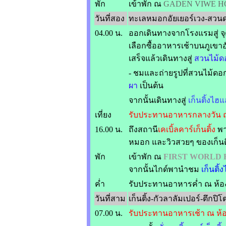
พัก
เข้าพัก ณ
GADEN VIWE H
วันที่สอง
ทะเลหมอกอัยเยอร์เวง-สวนด
04.00 น.
ออกเดินทางจากโรงแรมสู่ 
เลือกซื้ออาหารเช้าบนภูเขาอ
เสร็จแล้วเดินทางสู่
สวนไม้ด
- ชมและถ่ายรูปที่สวนไม้ดอก
ผา
เป็นต้น
จากนั้นเดินทางสู่
เก็นติ้งไฮ
เที่ยง
รับประทานอาหารกลางวัน ณ
16.00 น.
ถึงสถานี
เคเบิ้ลคาร์เก็นติ้ง
พา
หมอก และวิวสวยๆ ของเก็นติ
พัก
เข้าพัก ณ
FIRST WORLD
จากนั้นไกด์พานำชม
เก็นติ้
ค่ำ
รับประทานอาหารค่ำ ณ ห้
วันที่สาม
เก็นติ้ง-กัวลาลัมเปอร์-ตึกป
07.00 น.
รับประทานอาหารเช้า ณ ห้