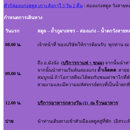
ทัวร์ล่องแก่งสตูล เกาะลังกาวี 3 วัน 2 คืน
: ล่องแก่งสตูล วังสายท
กำหนดการเดินทาง
วันแรก
สตูล – ถ้ำภูผาเพชร – ล่องแก่ง – น้ำตกวั
08.00 น.
เจ้าหน้าที่ ของบริษัทให้การต้อนรับ ทุกท่าน ณ
ถึง อ.มังนัง
(บริการกาแฟ
+ ขนม)
จากนั้นนำท
จากนั้นนำท่านเริ่มต้นล่องแก่ง
ถ้ำเจ็ดคต
สายธาร
09.00 น.
สมบูรณ์ ถ้าโอกาสดีจะได้พบกับชนเผ่าซาไกที่พั
สวยงามและมีความมหัศจรรย์ตรงที่เป็นน้ำตกหินป
12.00 น.
บริการอาหารกลางวัน (1) ณ ร้านอาหาร
บ่าย
นำท่านเดินทางเข้าตัวเมืองสตูลสู่ที่พัก (อิสระเ