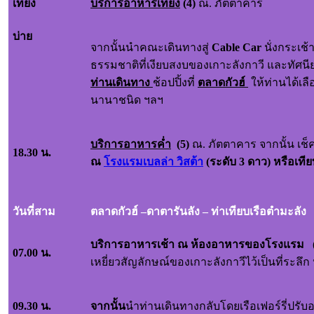
เที่ยง
บริการอาหารเที่ยง
(4)
ณ. ภัตตาคาร
บ่าย
จากนั้นนำคณะเดินทางสู่
Cable Car
นั่งกระเช
ธรรมชาติที่เงียบสงบของเกาะลังกาวี และทัศน
ท่านเดินทาง
ช้อปปิ้งที่
ตลาดกัวฮ์
ให้ท่านได้เลื
นานาชนิด ฯลฯ
บริการอาหารค่ำ
(
5)
ณ. ภัตตาคาร จากนั้น เช็
18.30 น.
ณ
โรงแรมเบลล่า วิสต้า
(ระดับ 3 ดาว) หรือเทีย
วันที่สาม
ตลาดกัวฮ์ –ดาตารันลัง – ท่าเทียบเรือตำมะลัง
บริการอาหารเช้า ณ ห้องอาหารของโรงแรม 
07.00 น.
เหยี่ยวสัญลักษณ์ของเกาะลังกาวีไว้เป็นที่ระลึ
09.30 น.
จากนั้น
นำท่านเดินทางกลับโดยเรือเฟอร์รี่ปรั