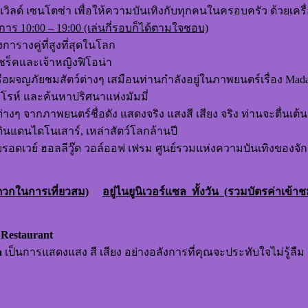
วิลด์ เซนโตซ่า เพื่อให้ความบันเทิงกับทุกคนในครอบครัว ด้วยเครื
ิการ 10
:00 – 19:00 (เล่นกี่รอบก็ได้ตามใจชอบ)
การางคู่ที่สูงที่สุดในโลก
ชร็คและเจ้าหญิงฟิโอน่า
รือผจญภัยชมสัตว์ต่างๆ เสมือนท่านกำลังอยู่ในภาพยนตร์เรื่อง Mada
รห์ และค้นหาปริศนาแห่งมัมมี่
ๆ จากภาพยนตร์ชื่อดัง แสดงจริง แสงสี เสียง จริง ท่านจะตื
นแดนไดโนเสาร์, เหล่าสัตว์โลกล้านปี
อดเวย์ ฮอลลีวู๊ด วอล์ออฟ เฟรม ศูนย์รวมแห่งความบันเทิงของจัก
ดวกในการเที่ยวสม)
อยู่ไนยูนิเวอร์แซล ทั้งวัน (รวมบัตรค่าเข้า
Restaurant
a
เป็นการแสดงแสง สี เสียง อย่างอลังการที่คุณจะประทับใจไม่รู้ลืม จา