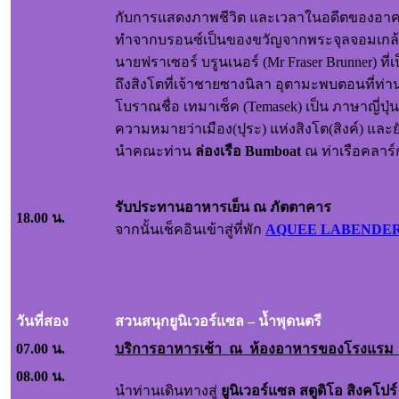
กับการแสดงภาพชีวิต และเวลาในอดีตของอาคารแห่
ทำจากบรอนซ์เป็นของขวัญจากพระจุลจอมเกล้า
นายฟราเซอร์ บรูนเนอร์ (Mr Fraser Brunner) ที
ถึงสิงโตที่เจ้าชายซางนิลา อุตามะพบตอนที่ท่า
โบราณชื่อ เทมาเซ็ค (Temasek) เป็น ภาษาญี่ปุ่นท
ความหมายว่าเมือง(ปุระ) แห่งสิงโต(สิงค์) และย
นำคณะท่าน
ล่องเรือ
Bumboat
ณ ท่าเรือคลาร์
รับประทานอาหารเย็น ณ ภัตตาคาร
18.00 น.
จากนั้นเช็คอินเข้าสู่ที่พัก
AQUEE LABENDER
วันที่สอง
สวนสนุกยูนิเวอร์แซล – น้ำพุดนตรี
07.00 น.
บริการอาหารเช้า ณ ห้องอาหารของโรงแรม 
08.00 น.
นำท่านเดินทางสู่
ยูนิเวอร์แซล สตูดิโอ สิงคโปร์