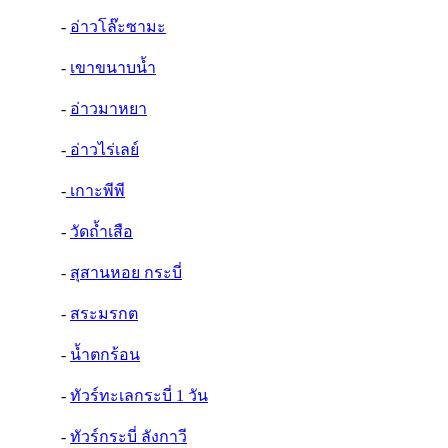
-
อ่าวโล๊ะซามะ
-
เขาขนาบน้ำ
-
อ่าวมาหยา
-
อ่าวไร่เลย์
-
เกาะพีพี
-
วัดถ้ำเสือ
-
สุสานหอย กระบี่
-
สระมรกต
-
น้ำตกร้อน
-
ทัวร์ทะเลกระบี่ 1 วัน
-
ทัวร์กระบี่ ลังกาวี