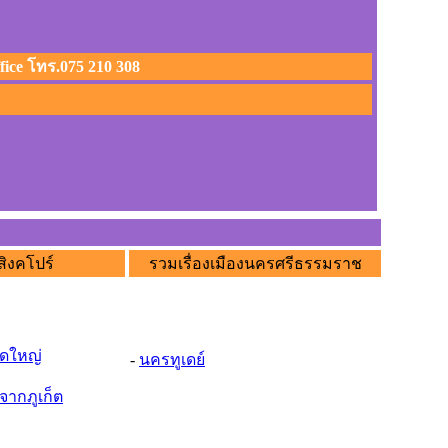
ffice โทร.075 210 308
สิงคโปร์
รวมเรื่องเมืองนครศรีธรรมราช
าดใหญ่
-
นครทูเดย์
จากภูเก็ต