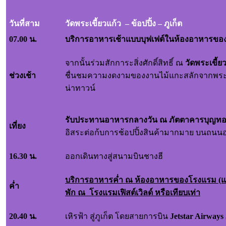
วันที่สาม
วัดพระเขี้ยวแก้ว – ข้อปปิ้ง – ภูเก็ต
07.00 น.
บริการอาหารเช้าแบบบุฟเฟต์ในห้องอาหารขอ
จากนั้นร่วมสักการะสิ่งศักดิ์สิทธิ์ ณ
วัดพระเขี้ย
ช่วงเช้า
ชื่นชมความงดงามของงานไม้แกะสลักจากพระพ
น่าทาวน์
รับประทานอาหารกลางวัน ณ ภัตตาคารบุญทองกี่
เที่ยง
อิสระต่อก้บการช้อปปิ้งสินค้ามากมาย บนถนน
16.30 น.
ออกเดินทางสู่สนามบินชางฮี
บริการอาหารค่ำ ณ ห้องอาหารของโรงแรม (แบบ
ค่ำ
พัก
ณ
โรงแรมเฟิสต์เวิลด์ หรือเทียบเท่า
20.40 น.
เหิรฟ้า สู่ภูเก็ต โดยสายการบิน
Jetstar Airways