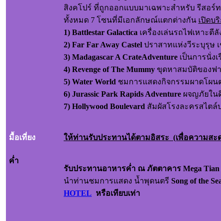
สิงคโปร์ ที่ถูกออกแบบมาเฉพาะสำหรับ รีสอร์ทเ
ทั้งหมด 7 โซนที่มีเอกลักษณ์แตกต่างกัน
เปิดบร
1) Battlestar Galactica
เครื่องเล่นรถไฟเหาะตีลัง
2) Far Far Away Castel
ปราสาทแห่งวีระบุรุษ เ
3
) Madagascar A CrateAdventure
เป็นการนั่งเ
4) Revenge of The Mummy
ขุดหาสมบัติของฟาโ
5
) Water World
ชมการแสดงกิจกรรมผาดโผนต่าง
6
) Jurassic Park Rapids Adventure
ผจญภัยในดิ
7
) Hollywood Boulevard
สัมผัสโรงละครสไตล์บร
มื้อเที่ยง
ให้ท่านรับประทานได้ตามอิสระ (เพื่อความสะ
ค่ำ
รับประทานอาหารค่ำ ณ ภัตตาคาร
Mega Tian 
นำท่านชมการแสดง น้ำพุดนตรี
Song of the Se
HOTEL
หรือเทียบเท่า