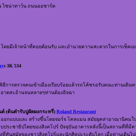
้อน ไชน่าทาว์น ถนนออชาร์ด
้ทัวร์ ล่องเรือ บั๊มโบ๊ท
โดยมีเจ้าหน้าที่คอยต้อนรับ และอำนวยความสะดวกในการเช็คเ
ay
s
3K 534
ธีการตรวจคนเข้าเมืองเรียบร้อยแล้วรถโค้ชรอรับคณะท่านเดินทางสู่จ
ะสะอาดสะอ้านจนหลายๆท่านต้องอิจฉา
 (ต้นตำรับปูผัดผงกระหรี่)
Roland Restaurant
e ออกแบบและ สร้างขึ้นโดยจอร์จ โคลแมน สมัยยุคล่าอาณานิคมในปี
ะบอบประชาธิปไตยของสิงคโปร์ ปัจจุบันอาคารหลังนี้เป็นสถานที่ที่ม
ที่ทันสมัยของชาวสิงคโปร์และนักศิลปะระดับโลก เมื่อท่านเดินไ