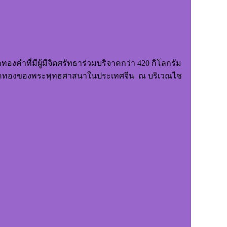
องคำที่มีผู้มีจิตศรัทธาร่วมบริจาคกว่า 420 กิโลกรัม
นยุคทองของพระพุทธศาสนาในประเทศจีน ณ บริเวณไช