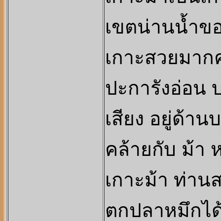
เขตน่านน้ำของ
เกาะสวยมากค
ปะการังอ่อน บ
เสียง อยู่ด้า
คล้ายกับ ม้า 
เกาะม้า ท่าน
ตกปลาหมึกได้ที