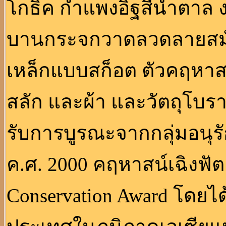
โกธิค กำแพงอิฐสีน้ำตาล
บานกระจกวาดลวดลายสมัยให
เหล็กแบบสก็อต ตัวคฤหาสน์
สลัก และผ้า และวัตถุโบร
รับการบูรณะจากกลุ่มอนุ
ค.ศ. 2000 คฤหาสน์เฉิงฟัตเ
Conservation Award โดยได