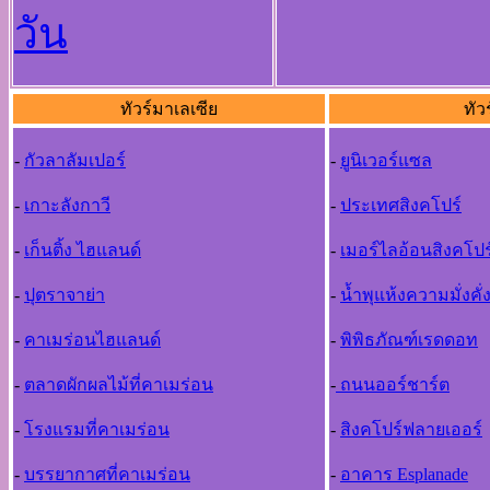
วัน
ทัวร์มาเลเซีย
ทัว
-
กัวลาลัมเปอร์
-
ยูนิเวอร์แซล
-
เกาะลังกาวี
-
ประเทศสิงคโปร์
-
เก็นติ้ง ไฮแลนด์
-
เมอร์ไลอ้อนสิงคโปร
-
ปุตราจาย่า
-
น้ำพุแห้งความมั่งคั่
-
คาเมร่อนไฮแลนด์
-
พิพิธภัณฑ์เรดดอท
-
ตลาดผักผลไม้ที่คาเมร่อน
-
ถนนออร์ชาร์ต
-
โรงแรมที่คาเมร่อน
-
สิงคโปร์ฟลายเออร์
-
บรรยากาศที่คาเมร่อน
-
อาคาร Esplanade