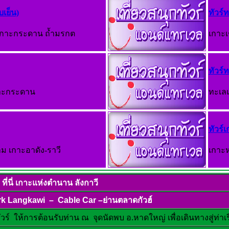
บเย็น)
ทัวร์ท
า เกาะกระดาน ถ้ำมรกต
เกาะเ
ทัวร์ท
กาะกระดาน
ทะเลแ
ทัวร์เ
าม เกาะอาดัง-ราวี
เกาะห
ณ ที่นี่ เกาะแห่งตำนาน ลังกาวี
rk Langkawi – Cable Car –ย่านตลาดกัวฮ์
ทัวร์ ให้การต้อนรับท่าน ณ จุดนัดพบ อ.หาดใหญ่ เพื่อเดินทางสู่ท่าเ