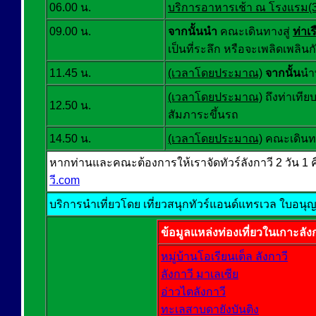
06.00 น.
บริการอาหารเช้า ณ โรงแรม(3
09.00 น.
จากนั้นนำ
คณะเดินทางสู่
ท่าเร
เป็นที่ระลึก หรือจะเพลิดเพลิน
11.45 น.
(เวลาโดยประมาณ)
จากนั้น
นำ
(เวลาโดยประมาณ)
ถึงท่าเที
12.50 น.
สัมภาระขึ้นรถ
14.50 น.
(เวลาโดยประมาณ)
คณะเดินทา
หากท่านและคณะต้องการให้เราจัดทัวร์ลังกาวี 2 วัน 1 คืน
วี.com
บริการนำเที่ยวโดย เที่ยวสนุกทัวร์แอนด์แทรเวล ใบอนุญาตป
ข้อมูลแหล่งท่องเที่ยวในเกาะลั
หมู่บ้านโอเรียนเต็ล ลังกาวี
ลังกาวี มาเลเซีย
อ่าวไตลังกาวี
ทะเลสาบดายังบันติง