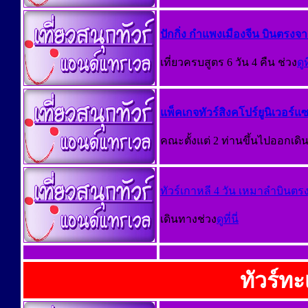
ปักกิ่ง กำแพงเมืองจีน บินตรงจา
เที่ยวครบสูตร 6 วัน 4 คืน ช่วง
ดูที
แพ็คเกจทัวร์สิงคโปร์ยูนิเวอร์แซ
คณะตั้งแต่ 2 ท่านขึ้นไปออกเดิ
ทัวร์เกาหลี 4 วัน เหมาลำบินตรง
เดินทางช่วง
ดูที่นี่
ทัวร์ทะ