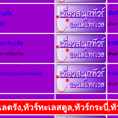
กภูเก็ต
เซี่ยง
่นี่
เดินท
ล 3 วัน 2 คืน
ทัวร์
นทางได้ทุกวัน
เดินท
จากภูเก็ต (เปิดจองแล้ว)
ทัวร์
เดินท
เลตรัง,ทัวร์ทะเลสตูล,ทัวร์กระบี่,ทัว