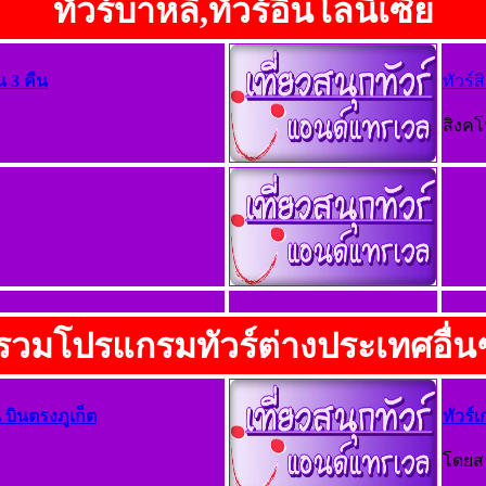
ทัวร์บาหลี,ทัวร์อินโลนีเซีย
น 3 คืน
ทัวร์
สิงคโ
รวมโปรแกรมทัวร์ต่างประเทศอื่น
น บินตรงภูเก็ต
ทัวร์
โดยส