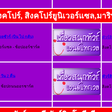
ิงคโปร์, สิงคโปร์ยูนิเวอร์แซล,มาร
่อยชัวร์ (บิน ไป กลับ)
ทัวร์
เวอร์แซล - ช้อปออร์ชาร์ด
สิงคโ
วัน 2 คืน
ทัวร์
น - ช้อปถนนออรชาร์ด
สิงคโ