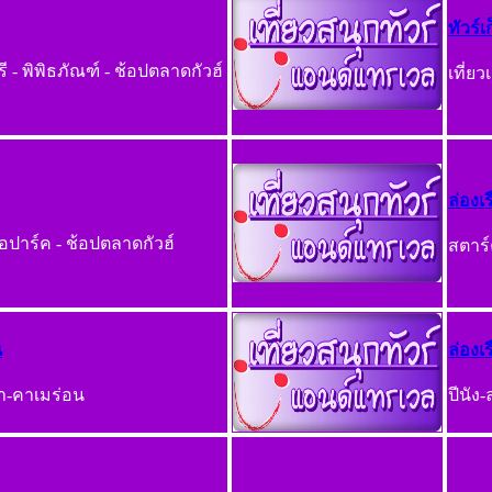
ทัวร์เ
ี - พิพิธภัณฑ์ - ช้อปตลาดกัวฮ์
เที่ยว
ล่องเ
โอปาร์ค - ช้อปตลาดกัวฮ์
สตาร์ค
น
ล่องเ
ย่า-คาเมร่อน
ปีนัง