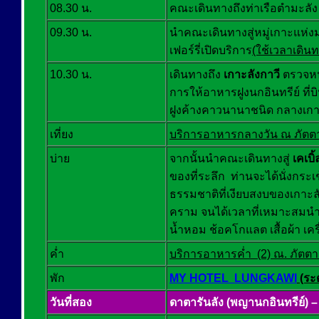
08.30 น.
คณะเดินทางถึงท่าเรือตำมะลัง 
09.30 น.
นำคณะเดินทางสู่หมู่เกาะแห่ง
เฟอร์รี่เปิดบริการ
(ใช้เวลาเดิ
10.30 น.
เดินทางถึง
เกาะลังกาวี
ตรวจหนั
การให้อาหารฝูงนกอินทรีย์ ที่
ฝูงค้างคาวนานาชนิด กลางเกา
เที่ยง
บริการอาหารกลางวัน ณ ภัตต
บ่าย
จากนั้นนำคณะเดินทางสู่
เคเบิ
ของที่ระลึก ท่านจะได้นั่งกระ
ธรรมชาติที่เงียบสงบของเกาะล
คราม จนได้เวลาที่เหมาะสมนำค
น้ำหอม ช้อคโกแลต เสื้อผ้า เคร
ค่ำ
บริการอาหารค่ำ (2) ณ. ภัตต
พัก
MY HOTEL LUNGKAWI
(ระด
วันที่สอง
ดาตารันลัง (พญานกอินทรีย์) 