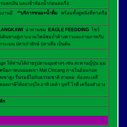
ารแลกเงิน และเข้าห้องน้ำก่อนลงเรือ
อทีมงานมี
**บริการขนม+น้ำดื่ม
พร้อมทั้งดูหนังที่ทางเรือ
LANGKAWI
นำท่านชม
EAGLE FEEDDING
โชว์
งกาวีเดินทางสู่เกาะแวมไพน์ชมถ้ำค้างคาวและถ่ายภาพกับ
เบน ปลาเก๋ายักษ์ ปลาเสือ เป็นต้น
age ให้ท่านได้ถ่ายรูปตามมุมต่างๆ เช่น สะพานญี่ปุ่น มุม
ร ชมทัศนียภาพบนยอดเขา Mat Clncang ภายในอ้อมกอด
เขาสูง รื่นรมย์ไปกับธรรมชาติ สายลม ท้องทะเลสี
ลอดภาษีได้อย่างจุใจ อาทิ เหล้า บุหรี่ โรตี เครื่องสำอาง
พัก