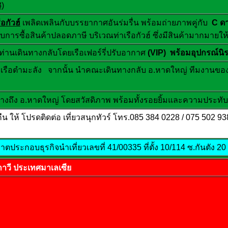
)
ือกัวฮ์
เพลิดเพลินกับบรรยากาศอันร่มรื่น พร้อมถ่ายภาพคู่กับ
C ดา
กับการซื้อสินค้าปลอดภาษี
บริเวณท่าเรือกัวฮ์ ซึ่งมีสินค้ามากมายให้
ท่านเดินทางกลับโดยเรือเฟอร์รี่ปรับอากาศ
(
VIP) พร้อมอุปกรณ์นิรภั
ยบเรือตำมะลัง จากนั้น นำคณะเดินทางกลับ อ.หาดใหญ่ ทีมงานขอ
งถึง อ.หาดใหญ่ โดยสวัสดิภาพ พร้อมทั้งรอยยิ้มและความประทั
 ให้ โปรดติดต่อ เที่ยวสนุกทัวร์ โทร.085 384 0228 / 075 502 938 
ระกอบธุรกิจนำเที่ยวเลขที่ 41/00335 ที่ตั้ง 10/114 ซ.กันตัง 20 ถ.
งกาวี ประเทศมาเลเซีย