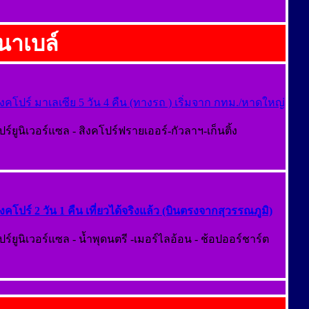
ินาเบล์
สิงคโปร์ มาเลเซีย 5 วัน 4 คืน (ทางรถ ) เริ่มจาก กทม./หาดใหญ่
ปร์ยูนิเวอร์แซล - สิงคโปร์ฟรายเออร์-กัวลาฯ-เก็นติ้ง
สิงคโปร์ 2 วัน 1 คืน เที่ยวได้จริงแล้ว (บินตรงจากสุวรรณภูมิ)
ปร์ยูนิเวอร์แซล - น้ำพุดนตรี -เมอร์ไลอ้อน - ช้อปออร์ชาร์ต