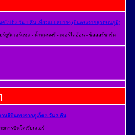
สิงคโปร์ 2 วัน 1 คืน เที่ยวแบบสบายๆ (บินตรงจากสุวรรณภูมิ)
ปร์ยูนิเวอร์แซล - น้ำพุดนตรี - เมอร์ไลอ้อน - ช้อออร์ชาร์ต
ๆ
เกาหลีบินตรงจากภูเก็ต 5 วัน 3 คืน
ายการบินโคเรียนแอร์