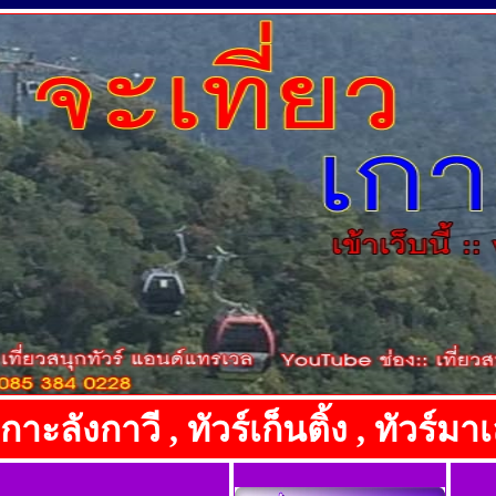
เกาะลังกาวี , ทัวร์เก็นติ้ง , ทัวร์มา