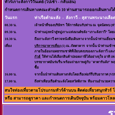
ทัวร์เกาะลังกาวีวันเดย์ (ไปเช้า - กลับเย็น)
กำหนดการเดินทางคณะส่วนตัว 10 ท่านสามารถออกเดินทางได้
วันแรก
ท่าเรือตำมะลัง - ลังกาวี – สุสา
08.30 น.
เจ้าหน้าที่ของบริษัทฯ ให้การต้อนรับท่าน ณ จุดนัดพบ (ท่
09.30 น.
นำท่านมุ่งหน้าสู่หมู่เกาะแห่งมนต์ขลัง
“เกาะลังกาวี”
โดยเ
10.30 น.
ถึงเกาะลังกาวี ตรวจหนังสือเดินทาง จากนั้นนำท่านเยี่ย
เที่ยง
บริการอาหารเที่ยง
(1)
ณ. ภัตตาคาร จากนั้น นำท่านเข้า
ภายในอ้อมกอดธรรมชาติที่เงียบสงบของเกาะลังกาวี และ
กัวฮ์
ให้ท่านได้เลือกสินค้าปลอดภาษีได้อย่างจุใจ อาทิ เหล้
บรรยากาศอันร่มรื่น พร้อมถ่ายภาพคู่กับ
"ดาตารันลัง”
พญ
ซื้
อ
16.00 น.
จากนั้น
นำท่านเดินทางกลับโดยเรือเฟอร์รี่ปรับอากาศ
(
VI
17.00 น.
ถึงท่าเทียบเรือตำมะลังโดยสวัสดิภาพ ทีมงานอำนวยควา
สนใจท่องเที่ยวตามโปรแกรมทัวร์ด้านบน ติดต่อเที่ยวสนุกทัวร์ โท
หรือ สามารถดูราคา และกำหนดการเดินปัจจุบัน พร้อมดาวโหลดโ
ร