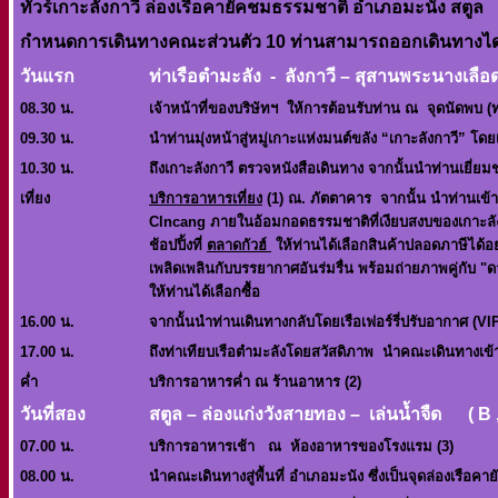
ทัวร์เกาะลังกาวี ล่องเรือคายัคชมธรรมชาติ อำเภอมะนัง สตูล
กำหนดการเดินทางคณะส่วนตัว 10 ท่านสามารถออกเดินทางไ
วันแรก
ท่าเรือตำมะลัง - ลังกาวี – สุสานพระน
08.30 น.
เจ้าหน้าที่ของบริษัทฯ ให้การต้อนรับท่าน ณ จุดนัดพบ (ท
09.30 น.
นำท่านมุ่งหน้าสู่หมู่เกาะแห่งมนต์ขลัง
“เกาะลังกาวี”
โดยเ
10.30 น.
ถึงเกาะลังกาวี ตรวจหนังสือเดินทาง จากนั้นนำท่านเยี่ย
เที่ยง
บริการอาหารเที่ยง
(1)
ณ. ภัตตาคาร จากนั้น นำท่านเข้
Clncang ภายในอ้อมกอดธรรมชาติที่เงียบสงบของเกาะลัง
ช้อปปิ้งที่
ตลาดกัวฮ์
ให้ท่านได้เลือกสินค้าปลอดภาษีได้อย่
เพลิดเพลินกับบรรยากาศอันร่มรื่น พร้อมถ่ายภาพคู่กับ
"ด
ให้ท่านได้เลือกซื้
อ
16.00 น.
จากนั้น
นำท่านเดินทางกลับโดยเรือเฟอร์รี่ปรับอากาศ
(VIP
17.00 น.
ถึงท่าเทียบเรือตำมะลังโดยสวัสดิภาพ นำคณะเดินทางเข้าสู
ค่ำ
บริการอาหารค่ำ ณ ร้านอาหาร (2)
วันที่สอง
สตูล – ล่องแก่งวังสายทอง – เล
07.00 น.
บริการอาหารเช้า ณ ห้องอาหารของโรงแรม (3)
08.00 น.
นำคณะเดินทางสู่พื้นที่ อำเภอมะนัง ซึ่งเป็นจุดล่องเรื