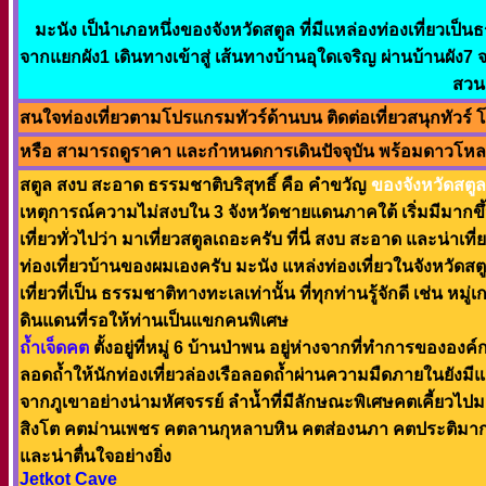
มะนัง เป็นำเภอหนึ่งของจังหวัดสตูล ที่มีแหล่องท่องเที่ยวเป็
จากแยกผัง1 เดินทางเข้าสู่ เส้นทางบ้านอุใดเจริญ ผ่านบ้านผัง
สวน
สนใจท่องเที่ยวตามโปรแกรมทัวร์ด้านบน ติดต่อเที่ยวสนุกทัวร์
หรือ สามารถดูราคา และกำหนดการเดินปัจจุบัน พร้อมดาวโหลดโ
สตูล สงบ สะอาด ธรรมชาติบริสุทธิ์ คือ คำขวัญ
ของจังหวัดสตูล
เหตุการณ์ความไม่สงบใน 3 จังหวัดชายแดนภาคใต้ เริ่มมีมากขึ้น
เที่ยวทั่วไปว่า มาเที่ยวสตูลเถอะครับ ที่นี่ สงบ สะอาด และน่า
ท่องเที่ยวบ้านของผมเองครับ มะนัง แหล่งท่องเที่ยวในจังหวัดสตูล
เที่ยวที่เป็น ธรรมชาติทางทะเลเท่านั้น ที่ทุกท่านรู้จักดี เช่น 
ดินแดนที่รอให้ท่านเป็นแขกคนพิเศษ
ถ้ำเจ็ดคต
ตั้งอยู่ที่หมู่ 6 บ้านป่าพน อยู่ห่างจากที่ทำการข
ลอดถ้ำให้นักท่องเที่ยวล่องเรือลอดถ้ำผ่านความมืดภายในยังมี
จากภูเขาอย่างน่ามหัศจรรย์ ลำน้ำที่มีลักษณะพิเศษคตเคี้ยวไปมาท
สิงโต คตม่านเพชร คตลานกุหลาบหิน คตส่องนภา คตประติมากรร
และน่าตื่นใจอย่างยิ่ง
Jetkot Cave