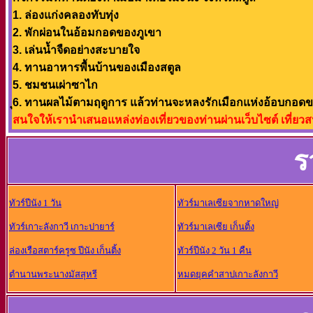
1. ล่องแก่งคลองทับทุ่ง
2. พักผ่อนในอ้อมกอดของภูเขา
3. เล่นน้ำจืดอย่างสะบายใจ
4. ทานอาหารพื้นบ้านของเมืองสตูล
5. ชมชนเผ่าซาไก
ุ6. ทานผลไม้ตามฤดูการ แล้วท่านจะหลงรักเมือกแห่งอ้อบกอดของข
สนใจให้เรานำเสนอแหล่งท่องเที่ยวของท่านผ่านเว็บไซต์ เที่ยวสน
ร
ทัวร์ปีนัง 1 วัน
ทัวร์มาเลเซียจากหาดใหญ่
ทัวร์เกาะลังกาวี เกาะปายาร์
ทัวร์มาเลเซีย เก็นติ้ง
ล่องเรือสตาร์ครูซ ปีนัง เก็นติ้ง
ทัวร์ปีนัง 2 วัน 1 คืน
ตำนานพระนางมัสสุหรี
หมดยุคคำสาปเกาะลังกาวี