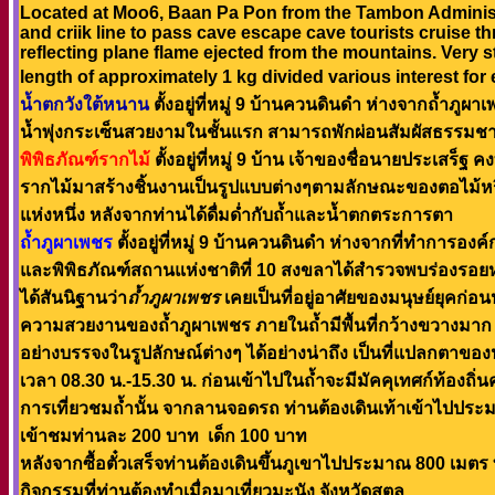
Located at Moo6, Baan Pa Pon from the Tambon Administra
and criik line to pass cave escape cave tourists cruise th
reflecting plane flame ejected from the mountains. Very 
length of approximately 1 kg divided various interest f
น้ำตกวังใต้หนาน
ตั้งอยู่ที่หมู่ 9 บ้านควนดินดำ ห่างจากถ้ำภ
น้ำพุ่งกระเซ็นสวยงามในชั้นแรก สามารถพักผ่อนสัมผัสธรรมชาติ
พิพิธภัณฑ์รากไม้
ตั้งอยู่ที่หมู่ 9 บ้าน เจ้าของชื่อนายประเสร็
รากไม้มาสร้างชิ้นงานเป็นรูปแบบต่างๆตามลักษณะของตอไม้หรือร
แห่งหนึ่ง หลังจากท่านได้ดื่มด่ำกับถ้ำและน้ำตกตระการตา
ถ้ำภูผาเพชร
ตั้งอยู่ที่หมู่ 9 บ้านควนดินดำ ห่างจากที่ทำกา
และพิพิธภัณฑ์สถานแห่งชาติที่ 10 สงขลาได้สำรวจพบร่องรอย
ได้สันนิฐานว่า
ถ้ำภูผาเพชร
เคยเป็นที่อยู่อาศัยของมนุษย์ยุคก
ความสวยงานของถ้ำภูผาเพชร ภายในถ้ำมีพื้นที่กว้างขวางมาก 
อย่างบรรจงในรูปลักษณ์ต่างๆ ได้อย่างน่าถึง เป็นที่แปลกตาของนั
เวลา 08.30 น.-15.30 น. ก่อนเข้าไปในถ้ำจะมีมัคคุเทศก์ท้องถิ่
การเที่ยวชมถ้ำนั้น จากลานจอดรถ ท่านต้องเดินเท้าเข้าไปประม
เข้าชมท่านละ 200 บาท เด็ก 100 บาท
หลังจากซื้อตั๋วเสร็จท่านต้องเดินขึ้นภูเขาไปประมาณ 800 เมตร ท่
กิจกรรมที่ท่านต้องทำเมื่อมาเที่ยวมะนัง จังหวัดสตูล