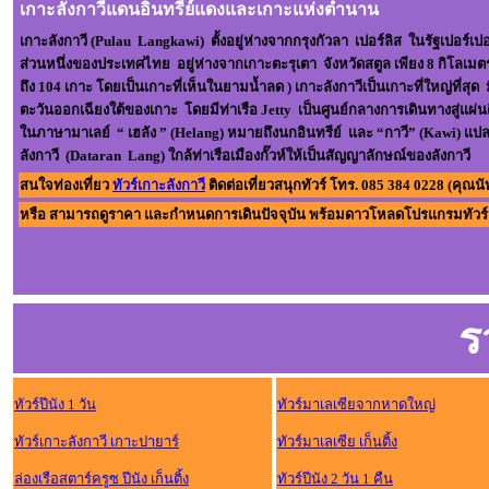
เกาะลังกาวีแดนอินทรีย์แดงและเกาะแห่งตำนาน
เกาะลังกาวี (Pulau Langkawi)
ตั้งอยู่ห่างจากกรุงกัวลา เปอร์ลิส ในรัฐเปอร์
ส่วนหนึ่งของประเทศไทย อยู่ห่างจากเกาะตะรุเตา จังหวัดสตูล เพียง 8 กิโลเม
ถึง 104 เกาะ โดยเป็นเกาะที่เห็นในยามน้ำลด ) เกาะลังกาวีเป็นเกาะที่ใหญ่ที่สุด
ตะวันออกเฉียงใต้ของเกาะ โดยมีท่าเรือ Jetty เป็นศูนย์กลางการเดินทางสู่แผ่น
ในภาษามาเลย์ “ เฮลัง ” (Helang) หมายถึงนกอินทรีย์ และ “กาวี” (Kawi) แปลว่า
ลังกาวี (Dataran Lang) ใกล้ท่าเรือเมืองกั๊วห์ให้เป็นสัญญาลักษณ์ของลังกาวี
สนใจท่องเที่ยว
ทัวร์เกาะลังกาว
ี ติดต่อเที่ยวสนุกทัวร์ โทร. 085 384 0228 (คุณน
หรือ สามารถดูราคา และกำหนดการเดินปัจจุบัน พร้อมดาวโหลดโปรแกรมทัวร์นี้
ร
ทัวร์ปีนัง 1 วัน
ทัวร์มาเลเซียจากหาดใหญ่
ทัวร์เกาะลังกาวี เกาะปายาร์
ทัวร์มาเลเซีย เก็นติ้ง
ล่องเรือสตาร์ครูซ ปีนัง เก็นติ้ง
ทัวร์ปีนัง 2 วัน 1 คืน