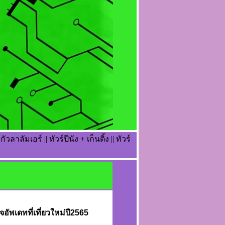
ัวลาลัมเอร์ || ทัวร์ปีนัง + เก็นติ้ง || ทัวร์
ุใจอัพเดทที่เที่ยวใหม่ปี2565