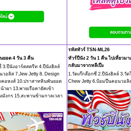
รหัสทัวร์ TSN-ML26
นยอด 4 วัน 3 คืน
ทัวร์ปีนัง 2 วัน 1 คืน ไปเที่ยว
กลับมาจากหลีเป๊ะ
่ 3.ปีนังอาร์ตสตรีท 4.ปีนังฮิลล์
นวอลิส 7.Jew Jetty 8. Design
1.วัดเก๊กล๊อกซี่ 2.ปีนังฮิลล์ 3.ว
วเขาคอหงส์ 10.ปราสาทหินพันยอด
Chew Jetty 6.ป้อมปืนคอนวอลิส 
หน้าผา 13.พายเรือคายัคเข้า
ังมังกร 15.สะพานข้ามกาลเวลา