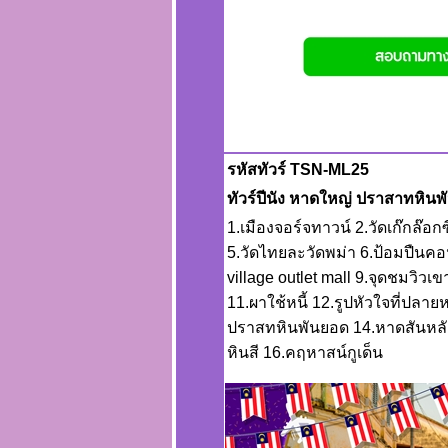
รหัสทัวร์ TSN-ML25
ทัวร์ปีนัง หาดใหญ่ ปราสาทหินพั
1.เมืองจอร์จทาวน์ 2.วัดเก๊กล๊อกซี
5.วัดไทยละวัดพม่า 6.ป้อมปืนคอ
village outlet mall 9.จุดชมวิ
11.ผาใช้หนี้ 12.รูปหัวใจที่ปลาย
ปราสทหินพันยอด 14.หาดสันหล
หินสี 16.คฤหาสน์กูเด็น