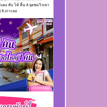
ง หับ โห้ หิ้น 4.จุดชมวิวเขา
 6.เกาะยอ