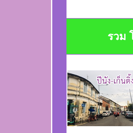
รวม โ