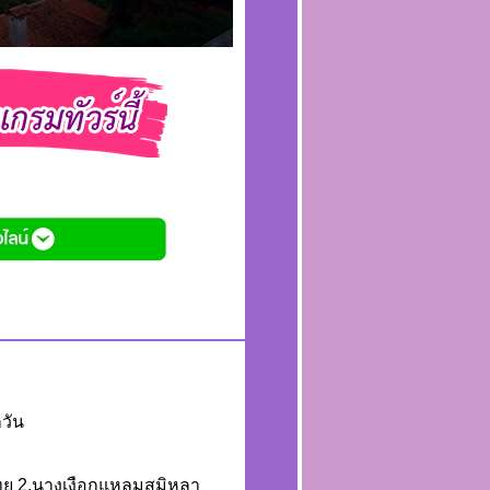
กวัน
ทย 2.นางเงือกแหลมสมิหลา