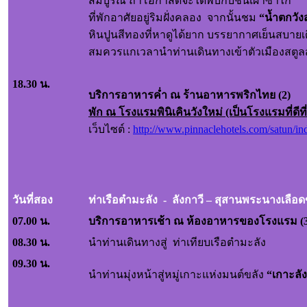
สมบูรณ์ ถ้าโอกาสดีจะได้พบกับชนเผ่าซาไก
ที่พักอาศัยอยู่ริมฝั่งคลอง จากนั้นชม
“น้ำตกวั
หินปูนสีทองที่หาดูได้ยาก บรรยากาศเย็นสบายเดิน
สมควรแกเวลานำท่านเดินทางเข้าตัวเมืองสตูลสู่ท
18.30 น.
บริการอาหารค่ำ ณ ร้านอาหารพริกไทย
(
2)
พัก
ณ โรงแรมพินิเคินวังใหม่ (เป็นโรงแรมที่ดีที
เว็บไซต์ :
http://www.pinnaclehotels.com/satun/in
วันที่สอง
ท่าเรือตำมะลัง - ลังกาวี – สุสานพระนางเลือดข
07.00 น.
บริการอาหารเช้า ณ ห้องอาหารของโรงแรม (3
08.30 น.
นำท่านเดินทางสู่ ท่าเทียบเรือตำมะลัง
09.30 น.
นำท่านมุ่งหน้าสู่หมู่เกาะแห่งมนต์ขลัง
“เกาะลั