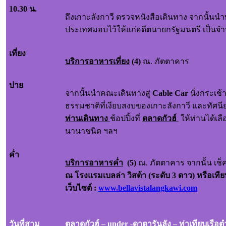
10.30 น.
ถึงเกาะลังกาวี ตรวจหนังสือเดินทาง จากนั้นนำ
ประเทศมอบไว้ให้แก่อดีตนายกรัฐมนตรี เป็นจำ
เที่ยง
บริการอาหารเที่ยง
(4)
ณ. ภัตตาคาร
บ่าย
จากนั้นนำคณะเดินทางสู่
Cable Car
นั่งกระเช
ธรรมชาติที่เงียบสงบของเกาะลังกาวี และทัศน
ท่านเดินทาง
ช้อปปิ้งที่
ตลาดกัวฮ์
ให้ท่านได้เลื
นานาชนิด ฯลฯ
ค่ำ
บริการอาหารค่ำ
(
5)
ณ. ภัตตาคาร จากนั้น เช็
ณ โรงแรมเบลล่า วิสต้า (ระดับ 3 ดาว) หรือเทีย
เว็บไซต์
:
www.bellavistalangkawi.com
วันที่สาม
ตลาดกัวฮ์ – under -ดาตารันลัง – ท่าเทียบเรือ