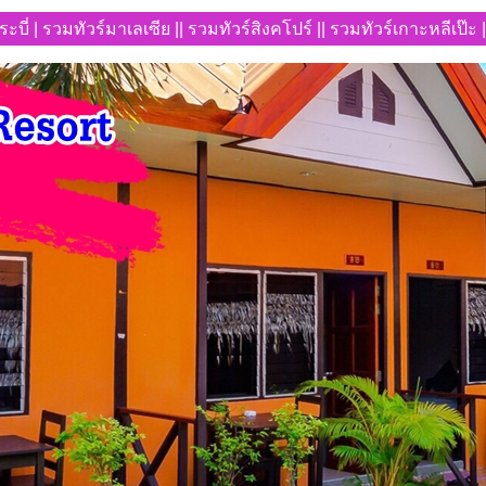
กระบี่ | รวมทัวร์มาเลเซีย || รวมทัวร์สิงคโปร์ || รวมทัวร์เกาะหลีเป