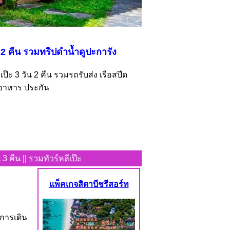
น 2 คืน รวมทริปดำน้ำดูปะการัง
ป๊ะ 3 วัน 2 คืน รวมรถรับส่ง เรือสปีด
 อาหาร ประกัน
น 3 คืน ||
รวมทัวร์หลีเป๊ะ
แพ็คเกจสิตาบีชรีสอร์ท
การเดิน