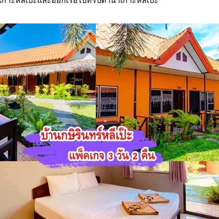
กาะหลีเป๊ะและออกเรือไปทริปดำน้ำเกาะหลีเป๊ะ