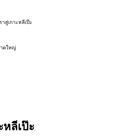
สู่เกาะหลีเป๊ะ
หาดใหญ่
หลีเป๊ะ