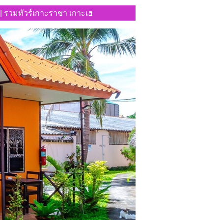
๊ะ || รวมทัวร์เกาะราชา เกาะเฮ