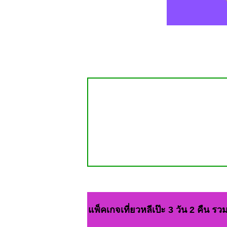
แพ็คเกจเที่ยวหลีเป๊ะ 3 วัน 2 คืน ร