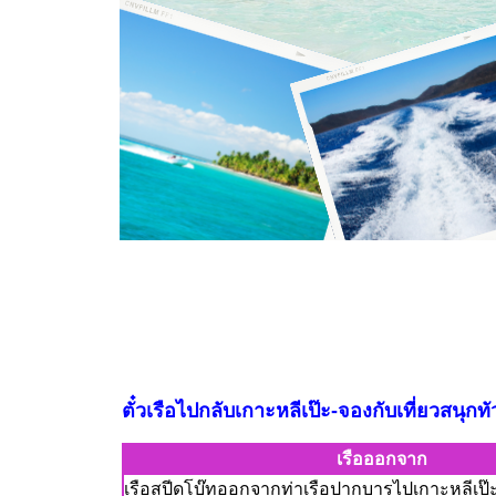
ตั๋วเรือไปกลับเกาะหลีเป๊ะ-จองกับเที่ยวสนุก
เรือออกจาก
เรือสปีดโบ๊ทออกจากท่าเรือปากบารไปเกาะหลีเป๊ะ