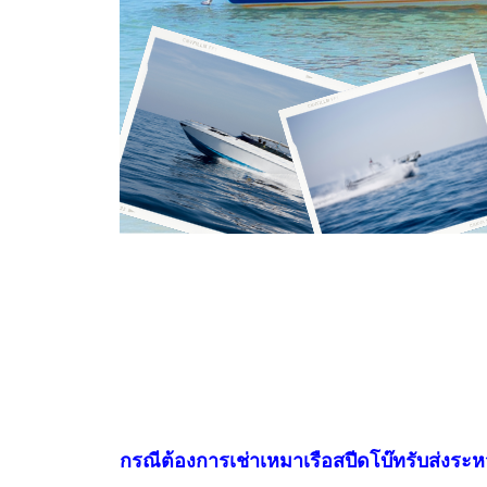
กรณีต้องการเช่าเหมาเรือสปีดโบ๊ทรับส่งระห