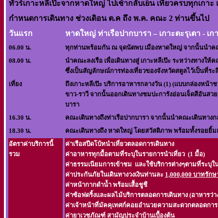
ทัวร์เกาะหลีเป๊ะจากหาดใหญ่ ไปเช้ากลับเย็น เที่ยวครบทุกเกาะ 
กำหนดการเดินทาง
ช่วงเดิอน ต.ค ถึง พ.ค. คณะ 2 ท่านขึ้นไป
วันแรก
หาดใหญ่ ท่าเรือปากบารา – เกาะตะรุเตา - เกา
06.00 น.
ทุกท่านพร้อมกัน ณ จุดนัดพบ เมืองหาดใหญ่ จากนั้นนำคณะ
08.00 น.
นำคณะลงเรือ เพื่อเดินทางสู่
เกาะหลีเป๊ะ
ระหว่างทางให้
ซึ่งเป็นสัญลักษณ์การท่องเที่ยวของจังหวัดสตูลไว้เป็นที่ระล
เที่ยง
ถึง
เกาะหลีเป๊ะ
บริการอาหารกลางวัน (
1)
(แบบกล่องหน้าชา
ขาว-ราวี
จากนั้นออกเดินทางชมปะการังอ่อนเจ็ดสีอันส
บารา
16.30 น.
คณะเดินทางถึงท่าเรือปากบารา จากนั้นนำคณะเดินทางกลั
18.30 น.
คณะเดินทางถึง หาดใหญ่ โดยสวัสดิภาพ พร้อมทั้งรอยยิ
อัตราค่าบริการนี้
ค่าเรือสปีดโบ้ทนำเที่ยวตลอดการเดินทาง
รวม
ค่าอาหารทุกมื้อตามที่ระบุในรายการนำเที่ยว
(1 มื้อ)
ค่าธรรมเนียมการเข้าชม และใช้บริการต่างๆตามที่ระบุใ
ค่าประกันภัยในเดินทางวงเงินท่านละ
1,000,000 บาทรัก
ค่าหน้ากากดำน้ำ พร้อมเสื้อชูชี
ค่าซ้อฟดริ้งและผลไม้บริการตลอดการเดินทาง (อาหารว่า
ค่าเจ้าหน้าที่มัคคุเทศก์คอยอำนวยความสะดวกตลอดกา
ค่ายาเวชภัณฑ์ สามัญประจำบ้านเบื้องต้น