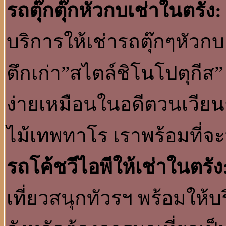
รถตุ๊กตุ๊กหัวกบเช่าในตรัง:
บริการให้เช่ารถตุ๊กๆหั
ตึกเก่า”สไตล์ชิโนโปตุกีส”
ง่ายเหมือนในอดีตวนเวียน
ไม้เทพทาโร เราพร้อมที่จ
รถโค้ชวีไอพีให้เช่าในตรัง
เที่ยวสนุกทัวรฯ พร้อมให้บร