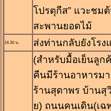
โปรตุกีส” แวะชม
สะพานยอดไม้
ส่งท่านกลับยังโร
16.30 น.
(สำหรับมื้อเย็นล
คืนมีร้านอาหารมากใ
ร้านสุดาพร บ้านสุว
ย) ถนนคนเดิน(เฉพา