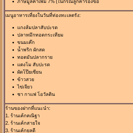
ภาษีมูลค่าเพิ่ม 7% (ในกรณีลูกค้าร้องขอ
เมนูอาหารเที่ยงในวันที่ท่องทะเลตรัง:
แกงส้มปลาสับปะรด
ปลาหมึกทอดกระเทียม
ขนมเค๊ก
น้ำพริก ผักสด
ทอดมันปลากราย
แตงโม สับปะรด
ผัดโป๊ยเซียน
ข้าวสวย
ไข่เจียว
ชา กาแฟ โอวัลติน
ร้านของฝากที่แนะนำ:
1. ร้านเค้กคณิฐา
2. ร้านเค้กสายใจ
3. ร้านเค้กยลดี