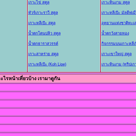
เกาะไข่ สตูล
เกาะหินงาม สตูล
ทัวร์เกาะราวี สตูล
เกาะหลีเป๊ะ มัลดีฟเ
เกาะหลีเป๊ะ สตูล
อุทยานแห่งชาติทะเล
น้ำตกโตนปลิว สตูล
น้ำตกวังสายทอง
น้ำตกธาราสวรรค์
กิจกรรมบนเกาะหลีเป
เกาะสาหร่าย สตูล
เกาะเขาใหญ่ สตูล
เกาะหลีเป๊ะ (Koh Lipe)
เกาะหินงาม (ทริปเกา
ะไรหน้าเที่ยวบ้าง เรามาดูกัน