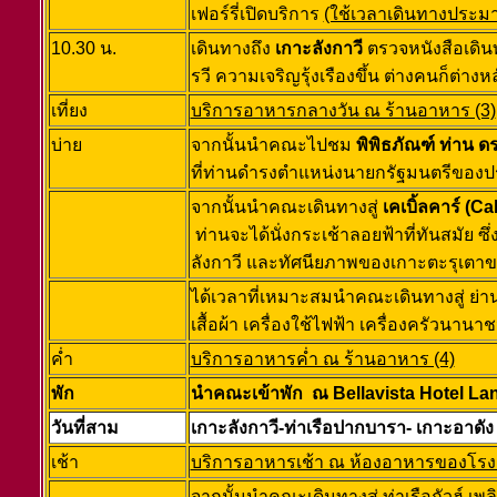
เฟอร์รี่เปิดบริการ
(ใช้เวลาเดินทางประ
10.30 น.
เดินทางถึง
เกาะลังกาวี
ตรวจหนังสือเดิน
รวี ความเจริญรุ้งเรืองขึ้น ต่างคนก็ต่
เที่ยง
บริการอาหารกลางวัน ณ ร้านอาหาร (3)
บ่าย
จากนั้นนำคณะไปชม
พิพิธภัณฑ์ ท่าน ด
ที่ท่านดำรงตำแหน่งนายกรัฐมนตรีของประเ
จากนั้นนำคณะเดินทางสู่
เคเบิ้ลคาร์ (C
ท่านจะได้นั่งกระเช้าลอยฟ้าที่ทันสมัย
ลังกาวี และทัศนียภาพของเกาะตะรุเตาข
ได้เวลาที่เหมาะสมนำคณะเดินทางสู่ ย่า
เสื้อผ้า เครื่องใช้ไฟฟ้า เครื่องครัวนานา
ค่ำ
บริการอาหารค่ำ ณ ร้านอาหาร (4)
พัก
นำคณะเข้าพัก ณ Bellavista Hotel Lang
วันที่สาม
เกาะลังกาวี-ท่าเรือปากบารา- เกาะอาดัง 
เช้า
บริการอาหารเช้า ณ ห้องอาหารของโรง
จากนั้นนำคณะเดินทางสู่ ท่าเรือกัวฮ์ เพ