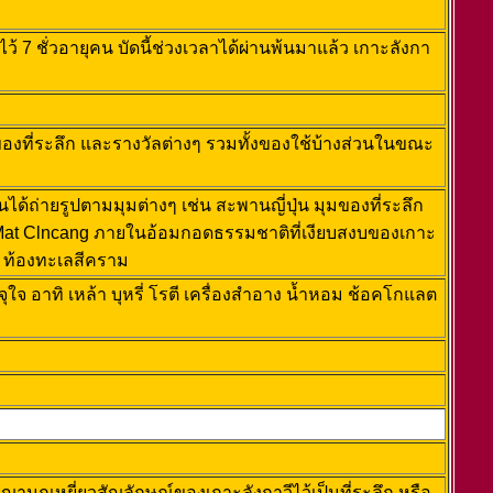
ไว้ 7 ชั่วอายุคน บัดนี้ช่วงเวลาได้ผ่านพ้นมาแล้ว เกาะลังกา
งที่ระลึก และรางวัลต่างๆ รวมทั้งของใช้บ้างส่วนในขณะ
นได้ถ่ายรูปตามมุมต่างๆ เช่น สะพานญี่ปุ่น มุมของที่ระลึก
ขา Mat Clncang ภายในอ้อมกอดธรรมชาติที่เงียบสงบของเกาะ
 ท้องทะเลสีคราม
ุใจ อาทิ เหล้า บุหรี่ โรตี เครื่องสำอาง น้ำหอม ช้อคโกแลต
ญานกเหยี่ยวสัญลักษณ์ของเกาะลังกาวีไว้เป็นที่ระลึก หรือ