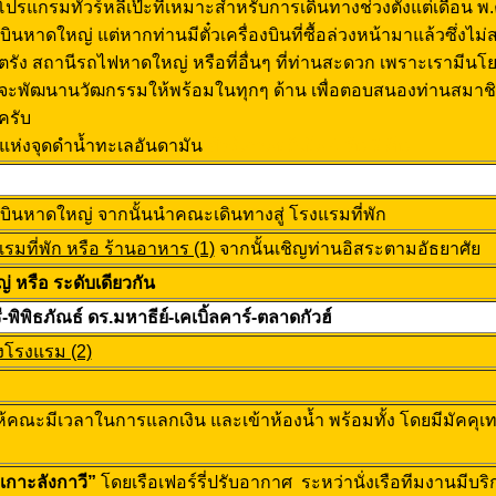
โปรแกรมทัวร์หลีเป๊ะที่เหมาะสำหรับการเดินทางช่วงตั้งแต่เดือน พ
นหาดใหญ่ แต่หากท่านมีตั๋วเครื่องบินที่ซื้อล่วงหน้ามาแล้วซึ่งไม่
ง สถานีรถไฟหาดใหญ่ หรือที่อื่นๆ ที่ท่านสะดวก เพราะเรามีนโยบาย
ฒนานวัฒกรรมให้พร้อมในทุกๆ ด้าน เพื่อตอบสนองท่านสมาชิกอย่าง
ครับ
ุดแห่งจุดดำน้ำทะเลอันดามัน
ทัวร์เกาะหลีเป๊ะ 4 วัน 3 คืน
บินหาดใหญ่ จากนั้นนำคณะเดินทางสู่ โรงแรมที่พัก
ที่พัก หรือ ร้านอาหาร (1)
จากนั้นเชิญท่านอิสระตามอัธยาศัย
หรือ ระดับเดียวกัน
ิพิธภัณธ์ ดร.มหาธีย์-เคเบิ้ลคาร์-ตลาดกัวฮ์
โรงแรม (2)
้คณะมีเวลาในการแลกเงิน และเข้าห้องน้ำ พร้อมทั้ง โดยมีมัคคุเ
เกาะลังกาวี”
โดยเรือเฟอร์รี่ปรับอากาศ ระหว่านั่งเรือทีมงานมีบร