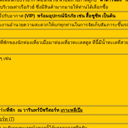
บริเวณท่าเรือกัวฮ์ ซึ่งมีสินค้ามากมายให้ท่านได้เลือกซื้อ
รี่ปรับอากาศ
(
VIP) พร้อมอุปกรณ์นิรภัย เช่น สื้อชูชีพ เป็นต้น
ีมงานอำนวยความสะดวกให้แก่ทุกท่านในการจัดเก็บสัมภาระขึ้นรถ เ
นที่พักของนักท่องเที่ยวเมื่อมาท่องเที่ยวทะเลสตูล ที่นี้มีน้ำทะเล
ๆ เช่น
ร์ท
ที่พัก ณ วารินทร์บีชรีสอร์ท
เกาะหลีเป๊ะ
ร์ท (7)
ือ จะรับผมทะเลหน้าหาดก็ได้บรรยากาศดีครับ