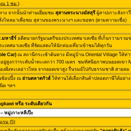
มาณ
1 ชม.)
ทาง จากนั้นนำท่านเยี่ยมชม
สุสานพระนางมัสสุรี
ผู้สาปเกาะลังกาวี
างหลั่งไหลมาเพื่อชม สุสานของพระนางฯ และขอพร (ตามความเชื่อ)
ร
.มหาธีร์
อดีตนายกรัฐมนตรีของประเทศมาเลเซีย ที่เก็นรวามรวมขอ
ทศมาเลเซีย ที่จัดแสดงให้นักท่องเที่ยวเข้าชมได้ทุกวัน
able Car)
ณ สถานีกระเช้าต้นทาง มีหมู่บ้าน Oriental Village ให้ท่า
 ซึ่งอยู่สูงกว่าระดับน้ำทะเลกว่า 700 เมตร ชมทัศนียภาพบนยอดเ
องฝั่งทะเลอ่าวไทย จากยอดเขาสูง รื่นรมย์ไปกับธรรมชาติ สายลม
นช้อปปิ้ง ณ
ย่านตลาดกัวฮ์
ให้ท่านได้เลือกสินค้าปลอดภาษีได้อย่างจ
ชนิด ฯลฯ
kawi หรือ ระดับเดียวกัน
– หมู่เกาะหลีเป๊ะ
แรม (5)
ลิดเพลินกับบรรยากาศอันร่มรื่น พร้อมถ่ายภาพคู่กับ
"ดาตารันลัง”
พ