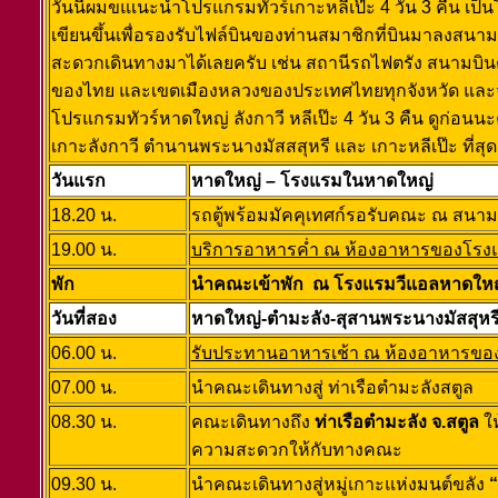
วันนี้ผมขแเนะนำโปรแกรมทัวร์เกาะหลีเป๊ะ 4 วัน 3 คืน เป็น
เขียนขึ้นเพื่อรองรับไฟล์บินของท่านสมาชิกที่บินมาลงสนามบิ
สะดวกเดินทางมาได้เลยครับ เช่น สถานีรถไฟตรัง สนามบินตรั
ของไทย และเขตเมืองหลวงของประเทศไทยทุกจังหวัด และจะพั
โปรแกรมทัวร์หาดใหญ่ ลังกาวี หลีเป๊ะ 4 วัน 3 คืน ดูก่อนนะ
เกาะลังกาวี ตำนานพระนางมัสสสุหรี และ เกาะหลีเป๊ะ ที่ส
วันแรก
หาดใหญ่ – โรงแรมในหาดใหญ่
18.20 น.
รถตู้พร้อมมัคคุเทศก์รอรับคณะ ณ สนาม
19.00 น.
บริการอาหารค่ำ ณ ห้องอาหารของโรงแรม
พัก
นำคณะเข้าพัก ณ โรงแรมวีแอลหาดใหญ่ 
วันที่สอง
หาดใหญ่-ตำมะลัง-สุสานพระนางมัสสุหรี-พ
06.00 น.
รับประทานอาหารเช้า ณ ห้องอาหารของ
07.00 น.
นำคณะเดินทางสู่ ท่าเรือตำมะลังสตูล
08.30 น.
คณะเดินทางถึง
ท่าเรือตำมะลัง จ.สตูล
ให
ความสะดวกให้กับทางคณะ
09.30 น.
นำคณะเดินทางสู่หมู่เกาะแห่งมนต์ขลัง
“