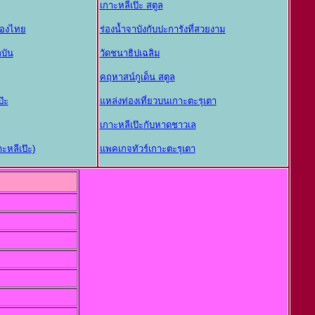
เกาะหลีเป๊ะ สตูล
มืองไทย
ร่องน้ำจาบังกับปะการังที่สวยงาม
บัน
วัดชนาธิปเฉลิม
คฤหาสน์กูเด็น สตูล
๊ะ
แหล่งท่องเที่ยวบนเกาะตะรุเตา
เกาะหลีเป๊ะกับหาดชาวเล
ะหลีเป๊ะ)
แพคเกจทัวร์เกาะตะรุเตา