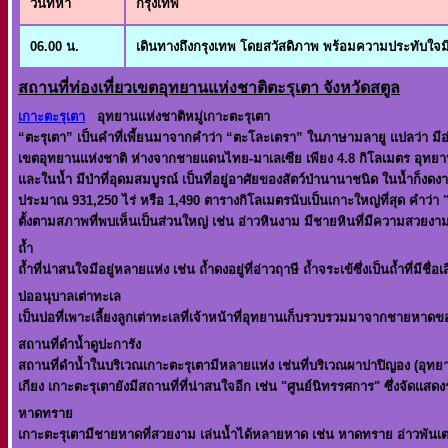
วันที่ห้า
กรุงเทพ
06.00 น.
เดินทางถึงกรุงเทพ โดยสวัสดิภาพ พร้อมความประทับใจมิร
สถานที่ท่องเที่ยวเขตอุทยานแห่งชาติตะรุเตา จังหวัดสตูล
เกาะตะรุเตา
อุทยานแห่งชาติหมู่เกาะตะรุเตา
“ตะรุเตา” เป็นคำที่เพี้ยนมาจากคำว่า “ตะโละเตรา” ในภาษามลายู แปลว่า มีอ่
เขตอุทยานแห่งชาติ ห่างจากชายแดนไทย-มาเลเซีย เพียง 4.8 กิโลเมตร อุทยานแห
และในน้ำ มีป่าที่อุดมสมบูรณ์ เป็นที่อยู่อาศัยของสัตว์ป่านานาชนิด ในน้ำก็
ประมาณ 931,250 ไร่ หรือ 1,490 ตารางกิโลเมตรนับเป็นเกาะใหญ่ที่สุด คำว่า "
ตั้งตามสภาพที่พบเห็นเป็นส่วนใหญ่ เช่น อ่าวหินงาม มีชายหินที่มีความสวยงา
ถ้ำ
ถ้ำที่น่าสนใจมีอยู่หลายแห่ง เช่น ถ้ำดงอยู่ที่อ่าวฤาษี ถ้ำจระเข้ซึ่งเป็นถ้ำที
บ่ออนุบาลเต่าทะเล
เป็นบ่อที่เพาะเลี้ยงลูกเต่าทะเลที่เจ้าหน้าที่อุทยานเก็บรวบรวมมาจากชายหาดข
สถานที่ดำน้ำดูปะการัง
สถานที่ดำน้ำในบริเวณเกาะตะรุเตามีหลายแห่ง เช่นที่บริเวณผาปาปิญอง (อุทยานแ
เกียง เกาะตะรุเตายังมีสถานที่ที่น่าสนใจอีก เช่น "ศูนย์นิทรรศการ" ซึ่งจัดแส
หาดทราย
เกาะตะรุเตามีชายหาดที่สวยงาม เล่นน้ำได้หลายหาด เช่น หาดทราย อ่าวพันเต