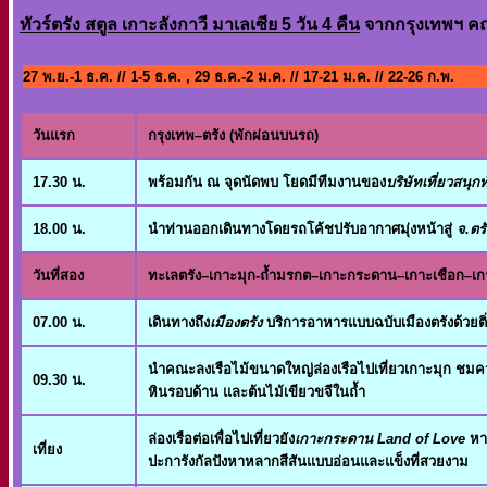
ทัวร์ตรัง สตูล เกาะลังกาวี มาเลเซีย 5 วัน 4 คืน
จากกรุงเทพฯ คณะ
27 พ.ย.-1 ธ.ค. // 1-5 ธ.ค. , 29 ธ.ค.-2 ม.ค. // 17-21 ม.ค. // 22-26 ก.พ.
วันแรก
กรุงเทพ–ตรัง (พักผ่อนบนรถ)
17.30 น.
พร้อมกัน ณ จุดนัดพบ โยดมีทีมงานของ
บริษัทเที่ยวสนุกท
18.00 น.
นำท่านออกเดินทางโดยรถโค้ชปรับอากาศมุ่งหน้าสู่
จ.ตรั
วันที่สอง
ทะเลตรัง–เกาะมุก-ถ้ำมรกต–เกาะกระดาน–เกาะเชือก–เก
07.00 น.
เดินทางถึง
เมืองตรัง
บริการอาหารแบบฉบับเมืองตรังด้วยติ
นำคณะลงเรือไม้ขนาดใหญ่ล่องเรือไปเที่ยวเกาะมุก ชม
09.30 น.
หินรอบด้าน และต้นไม้เขียวขจีในถ้ำ
ล่องเรือต่อเพื่อไปเที่ยวยัง
เกาะกระดาน Land of Love
หา
เที่ยง
ปะการังกัลปังหาหลากสีสันแบบอ่อนและแข็งที่สวยงาม