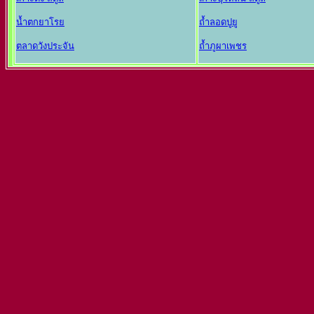
น้ำตกยาโรย
ถ้ำลอดปูยู
ตลาดวังประจัน
ถ้ำภูผาเพชร