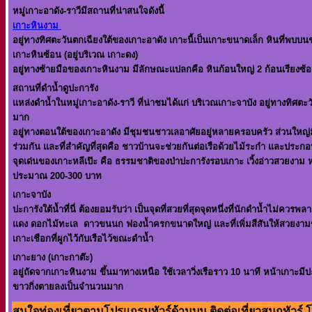
หมู่เกาะอาดัง-ราวีมีสถานที่น่าสนใจดังนี้
เกาะหินงาม
อยู่ทางทิศตะวันตกเฉียงใต้ของเกาะอาดัง เกาะนี้เป็นเกาะขนาดเล็ก หินที่พบ
เกาะหินซ้อน (อยู่บริเวณ เกาะดง)
อยู่ทางซ้ายมือของเกาะหินงาม มีลักษณะแปลกคือ หินก้อนใหญ่ 2 ก้อนเรียงซ้อน
สถานที่ดำน้ำดูปะการัง
แหล่งดำน้ำในหมู่เกาะอาดัง-ราวี ที่น่าชมได้แก่ บริเวณเกาะจาบัง อยู่ทางทิศ
มาก
อยู่ทางตอนใต้ของเกาะอาดัง มีชุมชนชาวเลอาศัยอยู่หลายครอบครัว ส่วนใหญ่มีอา
ร่วมกัน และที่สำคัญที่สุดคือ ชาวบ้านจะช่วยกันต่อเรือด้วยไม้ระกำ และประ
จุดเด่นของเกาะหลีเป๊ะ คือ ธรรมชาติของป่าปะการังรอบเกาะ เวิ้งอ่าวสวยงาม ห
ประมาณ 200-300 บาท
เกาะจาบัง
ปะการังใต้น้ำที่นี่ ต้องยอมรับว่า เป็นจุดที่สวยที่สุดจุดหนึ่งที่นักดำน้ำไม่ควรพลา
แดง ดอกไม้ทะเล ดาวขนนก ฟองน้ำครกขนาดใหญ่ และที่เพิ่มสีสันให้สวยงามขึ้น ก
เกาะเชือกที่ผูกไว้กับเรือไว้ขณะดำน้ำ
เกาะยาง (เกาะกาต๊ะ)
อยู่ถัดจากเกาะหินงาม ขึ้นมาทางเหนือ ใช้เวลาวิ่งเรือราว 10 นาที หน้าเกาะ
ขาวกิ่งตายลงเป็นจำนวนมาก
สนใจท่องเที่ยวตามโปรแกรมทัวร์ด้านบน ติดต่อเที่ยวสนุกทัวร์ โทร