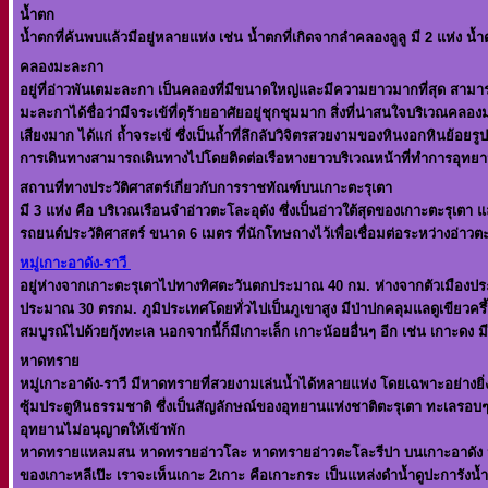
น้ำตก
น้ำตกที่ค้นพบแล้วมีอยู่หลายแห่ง เช่น น้ำตกที่เกิดจากลำคลองลูลู มี 2 แห่ง น
คลองมะละกา
อยู่ที่อ่าวพันเตมะละกา เป็นคลองที่มีขนาดใหญ่และมีความยาวมากที่สุด สา
มะละกาได้ชื่อว่ามีจระเข้ที่ดุร้ายอาศัยอยู่ชุกชุมมาก สิ่งที่น่าสนใจบริเวณค
เสียงมาก ได้แก่ ถ้ำจระเข้ ซึ่งเป็นถ้ำที่ลึกลับวิจิตรสวยงามของหินงอกหิน
การเดินทางสามารถเดินทางไปโดยติดต่อเรือหางยาวบริเวณหน้าที่ทำการอุทยานฯ 
สถานที่ทางประวัติศาสตร์เกี่ยวกับการราชทัณฑ์บนเกาะตะรุเตา
มี 3 แห่ง คือ บริเวณเรือนจำอ่าวตะโละอุดัง ซึ่งเป็นอ่าวใต้สุดของเกาะตะรุเต
รถยนต์ประวัติศาสตร์ ขนาด 6 เมตร ที่นักโทษถางไว้เพื่อเชื่อมต่อระหว่างอ
หมู่เกาะอาดัง-ราวี
อยู่ห่างจากเกาะตะรุเตาไปทางทิศตะวันตกประมาณ 40 กม. ห่างจากตัวเมืองประมาณ
ประมาณ 30 ตรกม. ภูมิประเทศโดยทั่วไปเป็นภูเขาสูง มีป่าปกคลุมแลดูเขียวครึ
สมบูรณ์ไปด้วยกุ้งทะเล นอกจากนี้ก็มีเกาะเล็ก เกาะน้อยอื่นๆ อีก เช่น เกาะดง มีเ
หาดทราย
หมู่เกาะอาดัง-ราวี มีหาดทรายที่สวยงามเล่นน้ำได้หลายแห่ง โดยเฉพาะอย่างย
ซุ้มประตูหินธรรมชาติ ซึ่งเป็นสัญลักษณ์ของอุทยานแห่งชาติตะรุเตา ทะเลรอบๆ เ
อุทยานไม่อนุญาตให้เข้าพัก
หาดทรายแหลมสน หาดทรายอ่าวโละ หาดทรายอ่าวตะโละรีปา บนเกาะอาดัง หาดทรา
ของเกาะหลีเป๊ะ เราจะเห็นเกาะ 2เกาะ คือเกาะกระ เป็นแหล่งดำน้ำดูปะการังน้ำต