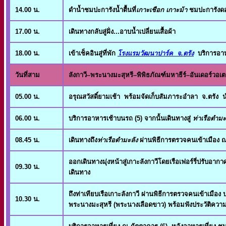
14.00 น.
ดำน้ำชมปะการังน้ำตื้นที่
เกาะเชือก เกาะม้า
ชมปะการังดอ
17.00 น.
เดินทางกลับสู่ฝั่ง...อาบน้ำเปลี่ยนเสื้อผ้า
18.00 น.
เข้าเช็คอินสู่ที่พัก
โรงแรมวัฒนาปาร์ค จ.ตรัง
บริการอาห
วันที่สาม
ลังกาวี–พระนางมะสุหรี–พิพิธภัณฑ์มหาธีร์–อันเดอร์วอเตอร
05.00 น.
อรุณสวัสดิ์ยามเช้า พร้อมจัดเก็บสัมภาระอำลา จ.ตรัง น
06.00 น.
บริการอาหารเช้าบนรถ (5) จากนั้นเดินทางสู่
ท่าเรือตำมะ
08.45 น.
เดินทางถึง
ท่าเรือตำมะลัง
ผ่านพิธีการตรวจคนเข้าเมือง 
ออกเดินทางมุ่งหน้าสู่เกาะลังกาวีโดยเรือเฟอร์รี่ปรับอ
09.30 น.
เดินทาง
ถึงท่าเทียบเรือเกาะลังกาวี ผ่านพิธีการตรวจคนเข้าเม
10.30 น.
พระนางมะสุหรี (พระนางเลือดขาว) พร้อมฟังประวัติความ